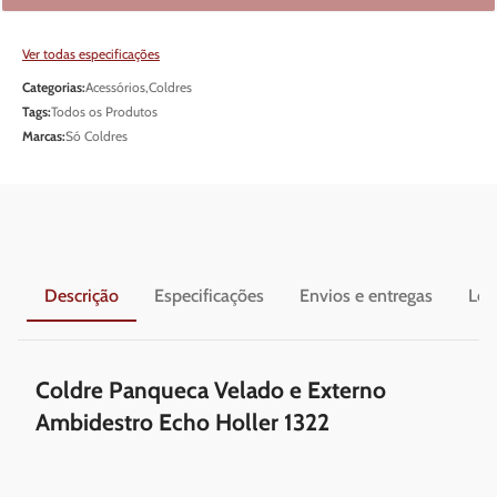
Ver todas especificações
Categorias:
Acessórios
,
Coldres
Tags:
Todos os Produtos
Marcas:
Só Coldres
Descrição
Especificações
Envios e entregas
Leg
Coldre Panqueca Velado e Externo
Ambidestro Echo Holler 1322