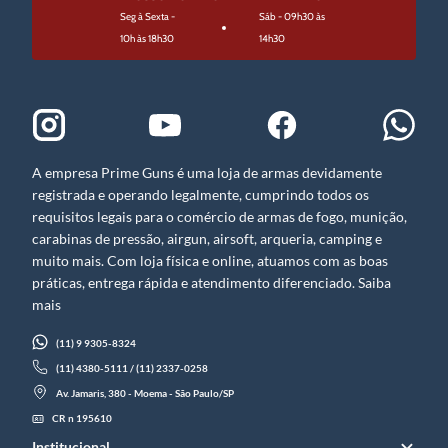
Seg à Sexta -
Sáb - 09h30 às
10h às 18h30
14h30
A empresa Prime Guns é uma loja de armas devidamente
registrada e operando legalmente, cumprindo todos os
requisitos legais para o comércio de armas de fogo, munição,
carabinas de pressão, airgun, airsoft, arqueria, camping e
muito mais. Com loja física e online, atuamos com as boas
práticas, entrega rápida e atendimento diferenciado. Saiba
mais
(11) 9 9305-8324
(11) 4380-5111 / (11) 2337-0258
Av. Jamaris, 380 - Moema - São Paulo/SP
CR n 195610
Institucional