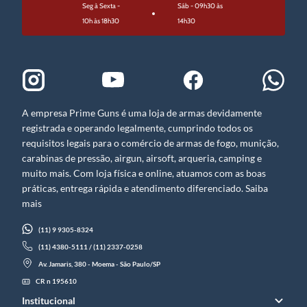
Seg à Sexta -
Sáb - 09h30 às
10h às 18h30
14h30
A empresa Prime Guns é uma loja de armas devidamente
registrada e operando legalmente, cumprindo todos os
requisitos legais para o comércio de armas de fogo, munição,
carabinas de pressão, airgun, airsoft, arqueria, camping e
muito mais. Com loja física e online, atuamos com as boas
práticas, entrega rápida e atendimento diferenciado. Saiba
mais
(11) 9 9305-8324
(11) 4380-5111 / (11) 2337-0258
Av. Jamaris, 380 - Moema - São Paulo/SP
CR n 195610
Institucional