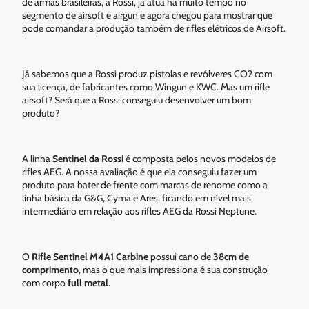
de armas brasileiras, a Rossi, já atua há muito tempo no
segmento de airsoft e airgun e agora chegou para mostrar que
pode comandar a produção também de rifles elétricos de Airsoft.
Já sabemos que a Rossi produz pistolas e revólveres CO2 com
sua licença, de fabricantes como Wingun e KWC. Mas um rifle
airsoft? Será que a Rossi conseguiu desenvolver um bom
produto?
A linha
Sentinel da Rossi
é composta pelos novos modelos de
rifles AEG. A nossa avaliação é que ela conseguiu fazer um
produto para bater de frente com marcas de renome como a
linha básica da G&G, Cyma e Ares, ficando em nível mais
intermediário em relação aos rifles AEG da Rossi Neptune.
O
Rifle Sentinel M4A1 Carbine
possui cano de
38cm de
comprimento
, mas o que mais impressiona é sua construção
com corpo
full metal
.