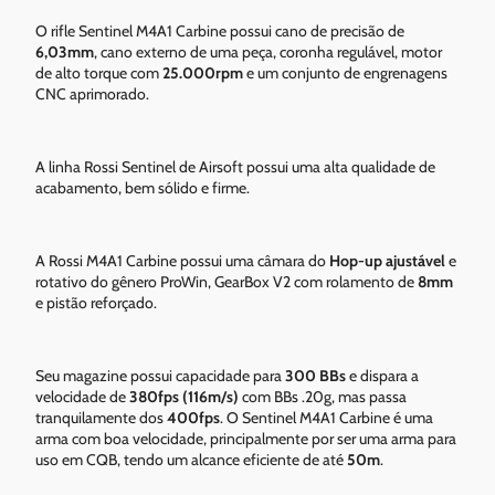
O rifle Sentinel M4A1 Carbine possui cano de precisão de
6,03mm
, cano externo de uma peça, coronha regulável, motor
de alto torque com
25.000rpm
e um conjunto de engrenagens
CNC aprimorado.
A linha Rossi Sentinel de Airsoft possui uma alta qualidade de
acabamento, bem sólido e firme.
A Rossi M4A1 Carbine possui uma câmara do
Hop-up ajustável
e
rotativo do gênero ProWin, GearBox V2 com rolamento de
8mm
e pistão reforçado.
Seu magazine possui capacidade para
300 BBs
e dispara a
velocidade de
380fps (116m/s)
com BBs .20g, mas passa
tranquilamente dos
400fps
. O Sentinel M4A1 Carbine é uma
arma com boa velocidade, principalmente por ser uma arma para
uso em CQB, tendo um alcance eficiente de até
50m
.