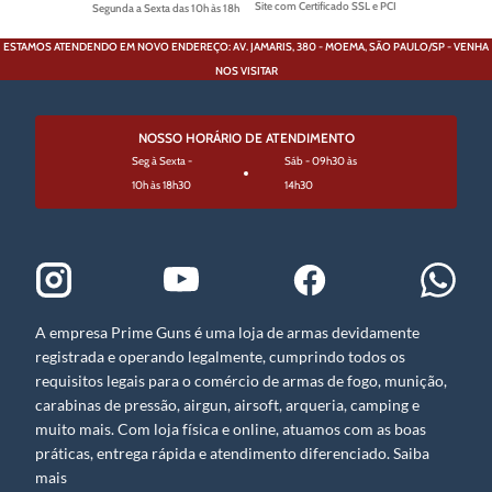
Site com Certificado SSL e PCI
Segunda a Sexta das 10h às 18h
ESTAMOS ATENDENDO EM NOVO ENDEREÇO: AV. JAMARIS, 380 - MOEMA, SÃO PAULO/SP - VENHA
NOS VISITAR
NOSSO HORÁRIO DE ATENDIMENTO
Seg à Sexta -
Sáb - 09h30 às
10h às 18h30
14h30
A empresa Prime Guns é uma loja de armas devidamente
registrada e operando legalmente, cumprindo todos os
requisitos legais para o comércio de armas de fogo, munição,
carabinas de pressão, airgun, airsoft, arqueria, camping e
muito mais. Com loja física e online, atuamos com as boas
práticas, entrega rápida e atendimento diferenciado. Saiba
mais