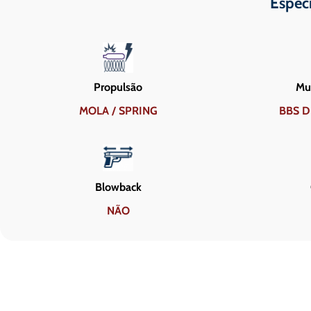
Espec
Propulsão
Mun
MOLA / SPRING
BBS D
Blowback
NÃO