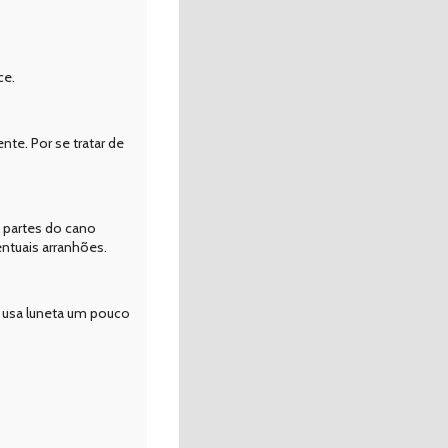
ce.
nte. Por se tratar de
s partes do cano
entuais arranhões.
m usa luneta um pouco