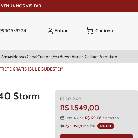
 VENHA NOS VISITAR
Entrar
) 99305-8324
 Armas
Nosso Canal
Cursos (Em Breve)
Armas Calibre Permitido
ETE GRÁTIS (SUL E SUDESTE)*
 M40 Storm
R$
2
.
069
,
00
R$
1
.
549
,
00
R$
129
,
08
em
12
x de
no cartão
R$ 1.363,12
no PIX
12
% OFF