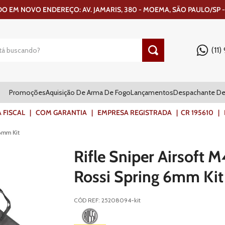
 EM NOVO ENDEREÇO: AV. JAMARIS, 380 - MOEMA, SÃO PAULO/SP -
(11
Promoções
Aquisição De Arma De Fogo
Lançamentos
Despachante De
ISCAL | COM GARANTIA | EMPRESA REGISTRADA | CR 195610 | FR
 6mm Kit
Rifle Sniper Airsoft
Rossi Spring 6mm Kit
CÓD REF
:
25208094-kit