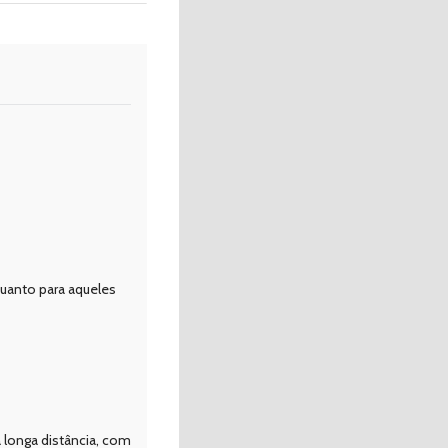
quanto para aqueles
 longa distância, com