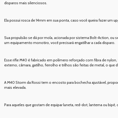
disparos mais silenciosos.
Ela possui rosca de 14mm em sua ponta, caso você queira fazer um up
Sua propulsão se dá por mola, acionada por sistema Bolt-Action, ou seja
um equipamento monotiro, você precisará engatilhar a cada disparo.
Esse rifle M40 é fabricado em polímero reforçado com fibra de nylon
externo, câmara, gatilho, ferrolho e trilhos são feitas de metal, o qu
A M40 Storm da Rossi tem o encosto para bochecha ajustável, propor
mais elevada.
Para aqueles que gostam de equipar luneta, red-dot, lanterna ou bipé, 