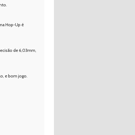
nto.
tema Hop-Up é
recisão de 6,03mm,
o, e bom jogo.