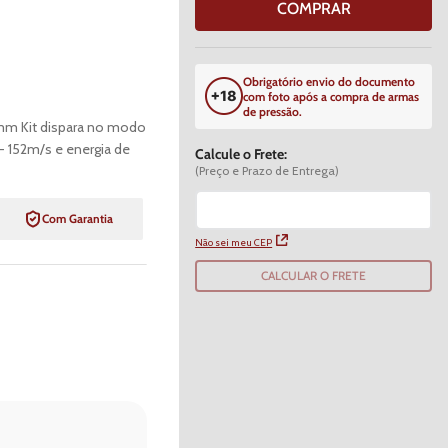
COMPRAR
Obrigatório envio do documento
com foto após a compra de armas
de pressão.
6mm Kit dispara no modo
- 152m/s e energia de
Calcule o Frete:
(Preço e Prazo de Entrega)
Com Garantia
Não sei meu CEP
CALCULAR O FRETE