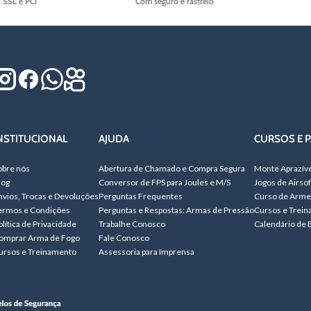
o SSL e PCI
Com seguro e rastreio
NSTITUCIONAL
AJUDA
CURSOS E P
obre nós
Abertura de Chamado e Compra Segura
Monte Aprazív
log
Conversor de FPS para Joules e M/S
Jogos de Airsof
nvios, Trocas e Devoluções
Perguntas Frequentes
Curso de Arme
ermos e Condições
Perguntas e Respostas: Armas de Pressão
Cursos e Trei
olítica de Privacidade
Trabalhe Conosco
Calendário de 
omprar Arma de Fogo
Fale Conosco
ursos e Treinamento
Assessoria para Imprensa