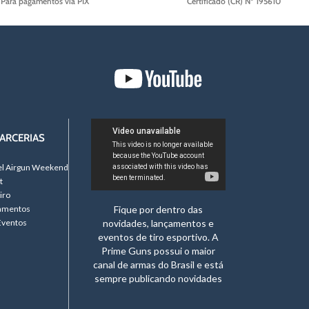
Para pagamentos via PIX
Certificado (CR) Nº 195610
ARCERIAS
el Airgun Weekend
t
iro
namentos
Fique por dentro das
Eventos
novidades, lançamentos e
eventos de tiro esportivo. A
Prime Guns possui o maior
canal de armas do Brasil e está
sempre publicando novidades