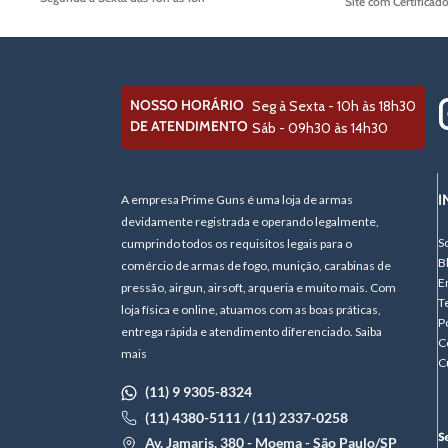
Site com Certificad
NOSSO HORÁRIO
Seg à Sexta - 10h às 18h30
DE ATENDIMENTO
Sáb - 09h30 às 14h30
I
A empresa Prime Guns é uma loja de armas
devidamente registrada e operando legalmente,
S
cumprindo todos os requisitos legais para o
B
comércio de armas de fogo, munição, carabinas de
E
pressão, airgun, airsoft, arqueria e muito mais. Com
T
loja física e online, atuamos com as boas práticas,
P
entrega rápida e atendimento diferenciado. Saiba
C
mais
C
(11) 9 9305-8324
(11) 4380-5111 / (11) 2337-0258
Av. Jamaris, 380 - Moema - São Paulo/SP