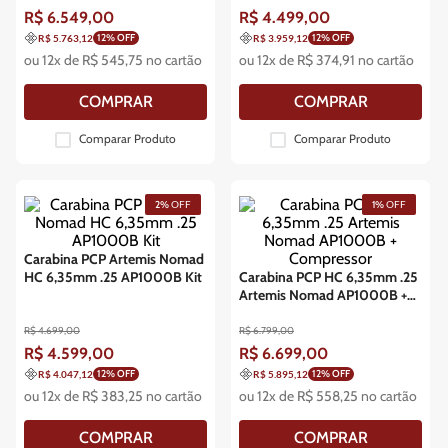
R$
6
.
549
,
00
R$
4
.
499
,
00
12
% OFF
12
% OFF
R$ 5.763,12
R$ 3.959,12
ou
12
x de
R$
545
,
75
no cartão
ou
12
x de
R$
374
,
91
no cartão
COMPRAR
COMPRAR
Comparar Produto
Comparar Produto
2%
OFF
1%
OFF
Carabina PCP Artemis Nomad
HC 6,35mm .25 AP1000B Kit
Carabina PCP HC 6,35mm .25
Artemis Nomad AP1000B +
Compressor
R$
4
.
699
,
00
R$
6
.
799
,
00
R$
4
.
599
,
00
R$
6
.
699
,
00
12
% OFF
12
% OFF
R$ 4.047,12
R$ 5.895,12
ou
12
x de
R$
383
,
25
no cartão
ou
12
x de
R$
558
,
25
no cartão
COMPRAR
COMPRAR