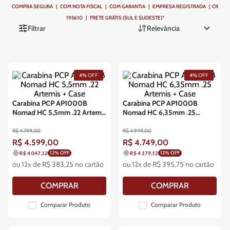
COMPRA SEGURA | COM NOTA FISCAL | COM GARANTIA | EMPRESA REGISTRADA | CR
195610 | FRETE GRÁTIS (SUL E SUDESTE)*
Filtrar
Relevância
4%
OFF
4%
OFF
Carabina PCP AP1000B
Carabina PCP AP1000B
Nomad HC 5,5mm .22 Artemis
Nomad HC 6,35mm .25
+ Case
Artemis + Case
R$
4
.
799
,
00
R$
4
.
949
,
00
R$
4
.
599
,
00
R$
4
.
749
,
00
12
% OFF
12
% OFF
R$ 4.047,12
R$ 4.179,12
ou
12
x de
R$
383
,
25
no cartão
ou
12
x de
R$
395
,
75
no cartão
COMPRAR
COMPRAR
Comparar Produto
Comparar Produto