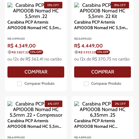
13%
OFF
13%
OFF
Carabina PCP Artemis
Carabina PCP Artemis
AP1000B Nomad HC 5,5mm
AP1000B Nomad HC 5,5mm
.22
.22 Kit
R$
4
.
999
,
00
R$
5
.
099
,
00
R$
4
.
349
,
00
R$
4
.
449
,
00
12
% OFF
12
% OFF
R$ 3.827,12
R$ 3.915,12
ou
12
x de
R$
362
,
41
no cartão
ou
12
x de
R$
370
,
75
no cartão
COMPRAR
COMPRAR
Comparar Produto
Comparar Produto
6%
OFF
2%
OFF
Carabina PCP Artemis
Carabina PCP Artemis
AP1000B Nomad HC 5,5mm
AP1000B Nomad HC
.22 + Compressor
6,35mm .25
R$
6
.
999
,
00
R$
4
.
599
,
00