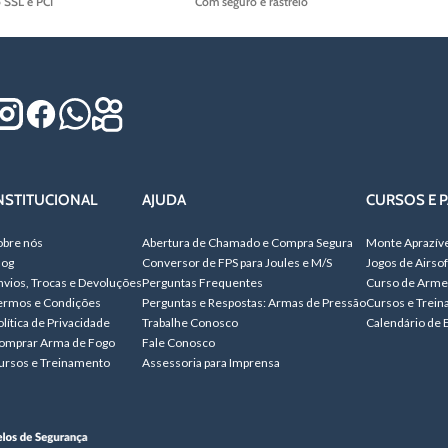
o SSL e PCI
Com seguro e rastreio
NSTITUCIONAL
AJUDA
CURSOS E P
obre nós
Abertura de Chamado e Compra Segura
Monte Aprazív
log
Conversor de FPS para Joules e M/S
Jogos de Airsof
nvios, Trocas e Devoluções
Perguntas Frequentes
Curso de Arme
ermos e Condições
Perguntas e Respostas: Armas de Pressão
Cursos e Trei
olítica de Privacidade
Trabalhe Conosco
Calendário de 
omprar Arma de Fogo
Fale Conosco
ursos e Treinamento
Assessoria para Imprensa