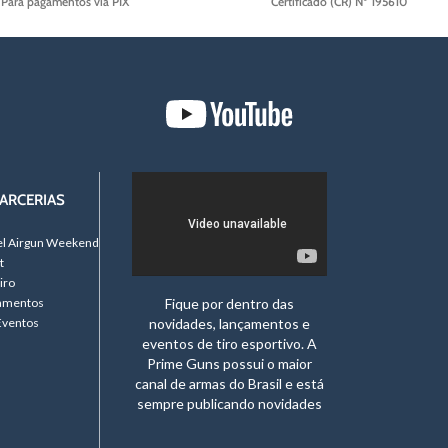
Para pagamentos via PIX
Certificado (CR) Nº 195610
ARCERIAS
el Airgun Weekend
t
iro
namentos
Fique por dentro das
Eventos
novidades, lançamentos e
eventos de tiro esportivo. A
Prime Guns possui o maior
canal de armas do Brasil e está
sempre publicando novidades