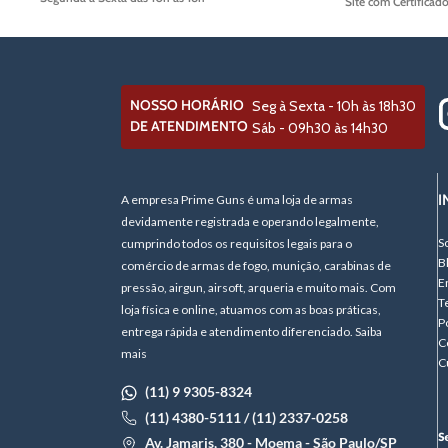
Site com Certificad
NOSSO HORÁRIO
Seg à Sexta - 10h às 18h30
DE ATENDIMENTO
Sáb - 09h30 às 14h30
I
A empresa Prime Guns é uma loja de armas
devidamente registrada e operando legalmente,
S
cumprindo todos os requisitos legais para o
B
comércio de armas de fogo, munição, carabinas de
E
pressão, airgun, airsoft, arqueria e muito mais. Com
T
loja física e online, atuamos com as boas práticas,
P
entrega rápida e atendimento diferenciado. Saiba
C
mais
C
(11) 9 9305-8324
(11) 4380-5111 / (11) 2337-0258
Av. Jamaris, 380 - Moema - São Paulo/SP