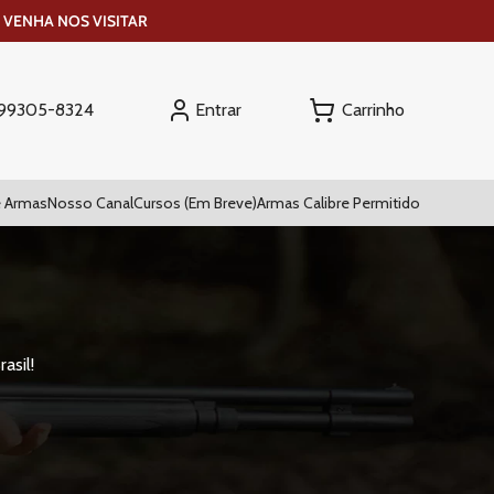
 VENHA NOS VISITAR
Entrar
) 99305-8324
 Armas
Nosso Canal
Cursos (Em Breve)
Armas Calibre Permitido
asil!