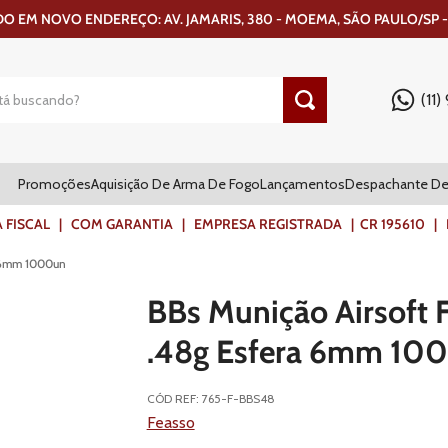
 EM NOVO ENDEREÇO: AV. JAMARIS, 380 - MOEMA, SÃO PAULO/SP -
(11
Promoções
Aquisição De Arma De Fogo
Lançamentos
Despachante De
ISCAL | COM GARANTIA | EMPRESA REGISTRADA | CR 195610 | FR
a 6mm 1000un
BBs Munição Airsoft 
.48g Esfera 6mm 10
CÓD REF
:
765-F-BBS48
Feasso