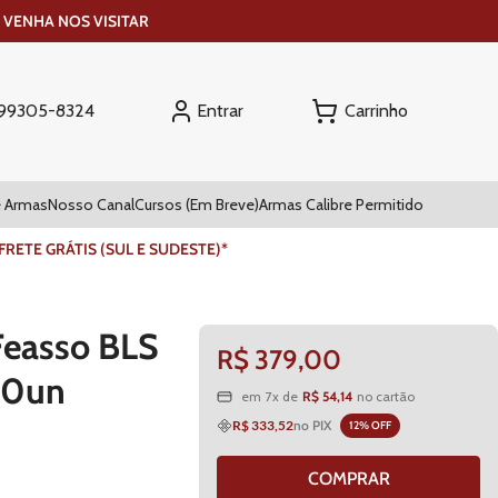
 VENHA NOS VISITAR
Entrar
) 99305-8324
 Armas
Nosso Canal
Cursos (Em Breve)
Armas Calibre Permitido
ETE GRÁTIS (SUL E SUDESTE)*
Feasso BLS
R$
379
,
00
00un
R$
54
,
14
em
7
x de
no cartão
R$ 333,52
no PIX
12
% OFF
COMPRAR