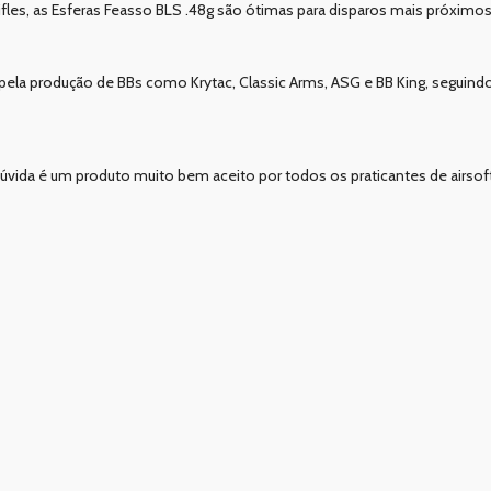
u Rifles, as Esferas Feasso BLS .48g são ótimas para disparos mais próxim
pela produção de BBs como Krytac, Classic Arms, ASG e BB King, seguind
úvida é um produto muito bem aceito por todos os praticantes de airsoft