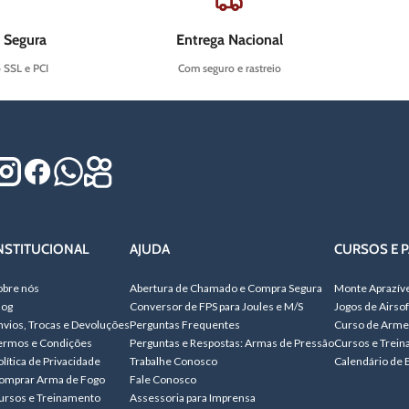
 Segura
Entrega Nacional
o SSL e PCI
Com seguro e rastreio
NSTITUCIONAL
AJUDA
CURSOS E P
obre nós
Abertura de Chamado e Compra Segura
Monte Aprazív
log
Conversor de FPS para Joules e M/S
Jogos de Airsof
nvios, Trocas e Devoluções
Perguntas Frequentes
Curso de Arme
ermos e Condições
Perguntas e Respostas: Armas de Pressão
Cursos e Trei
olítica de Privacidade
Trabalhe Conosco
Calendário de 
omprar Arma de Fogo
Fale Conosco
ursos e Treinamento
Assessoria para Imprensa