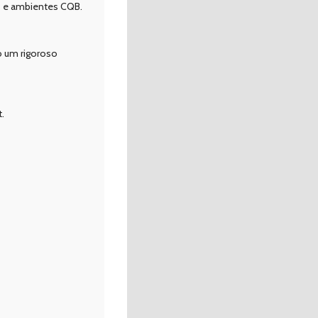
os e ambientes CQB.
o um rigoroso
.