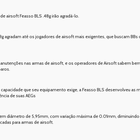
e airsoft Feasso BLS .48g irão agradá-lo.
48g agradam até os jogadores de airsoft mais exigentes, que buscam BBs d
 manutenções nas armas de airsoft, e os operadores de Airsoft sabem b
aros.
 capacidade que seu equipamento exige, a Feasso BLS desenvolveu as m
iência de suas AEGs
uem diâmetro de 5,95mm, com variação máxima de 0.01mm, diminuindo 
adas para armas de airsoft.