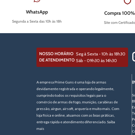
WhatsApp
Compra 100%
Segunda a Sexta das 10h às 18h
Site com Certificad
NOSSO HORÁRIO
Seg à Sexta - 10h às 18h30
DE ATENDIMENTO
Sáb - 09h30 às 14h30
I
A empresa Prime Guns é uma loja de armas
devidamente registrada e operando legalmente,
S
cumprindo todos os requisitos legais para o
B
comércio de armas de fogo, munição, carabinas de
E
pressão, airgun, airsoft, arqueria e muito mais. Com
T
loja física e online, atuamos com as boas práticas,
P
entrega rápida e atendimento diferenciado. Saiba
C
mais
C