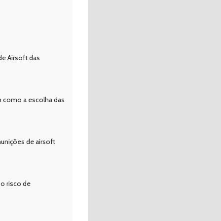
e Airsoft das
em como a escolha das
unições de airsoft
o risco de