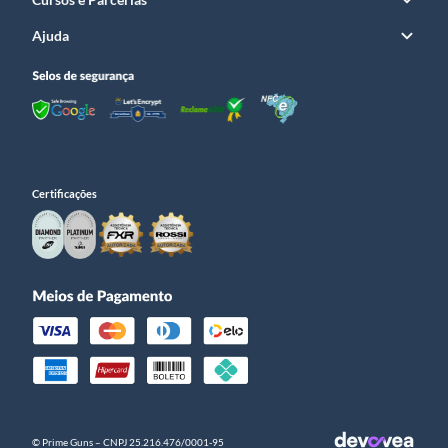
Ajuda
Certificações
© Prime Guns – CNPJ 25.216.476/0001­-95