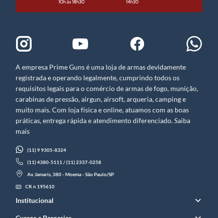
10h às 18h30
14h30
A empresa Prime Guns é uma loja de armas devidamente
registrada e operando legalmente, cumprindo todos os
requisitos legais para o comércio de armas de fogo, munição,
carabinas de pressão, airgun, airsoft, arqueria, camping e
muito mais. Com loja física e online, atuamos com as boas
práticas, entrega rápida e atendimento diferenciado. Saiba
mais
(11) 9 9305-8324
(11) 4380-5111 / (11) 2337-0258
Av. Jamaris, 380 - Moema - São Paulo/SP
CR n 195610
Institucional
Cursos e Parcerias