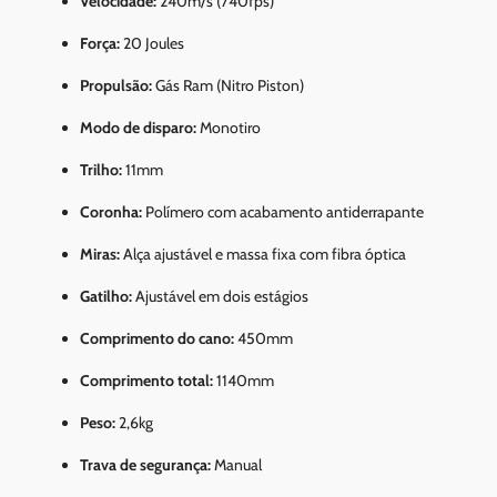
Velocidade:
240m/s (740fps)
Força:
20 Joules
Propulsão:
Gás Ram (Nitro Piston)
Modo de disparo:
Monotiro
Trilho:
11mm
Coronha:
Polímero com acabamento antiderrapante
Miras:
Alça ajustável e massa fixa com fibra óptica
Gatilho:
Ajustável em dois estágios
Comprimento do cano:
450mm
Comprimento total:
1140mm
Peso:
2,6kg
Trava de segurança:
Manual