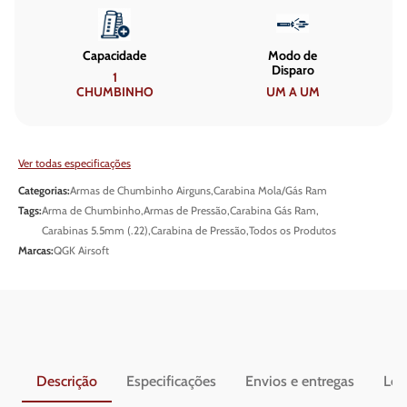
Capacidade
Modo de
Disparo
1
CHUMBINHO
UM A UM
Ver todas especificações
Categorias:
Armas de Chumbinho Airguns
,
Carabina Mola/Gás Ram
Tags:
Arma de Chumbinho
,
Armas de Pressão
,
Carabina Gás Ram
,
Carabinas 5.5mm (.22)
,
Carabina de Pressão
,
Todos os Produtos
Marcas:
QGK Airsoft
Descrição
Especificações
Envios e entregas
Leg