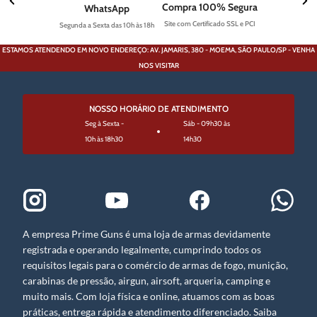
Compra 100% Segura
WhatsApp
Site com Certificado SSL e PCI
Segunda a Sexta das 10h às 18h
ESTAMOS ATENDENDO EM NOVO ENDEREÇO: AV. JAMARIS, 380 - MOEMA, SÃO PAULO/SP - VENHA
NOS VISITAR
NOSSO HORÁRIO DE ATENDIMENTO
Seg à Sexta -
Sáb - 09h30 às
10h às 18h30
14h30
A empresa Prime Guns é uma loja de armas devidamente
registrada e operando legalmente, cumprindo todos os
requisitos legais para o comércio de armas de fogo, munição,
carabinas de pressão, airgun, airsoft, arqueria, camping e
muito mais. Com loja física e online, atuamos com as boas
práticas, entrega rápida e atendimento diferenciado. Saiba