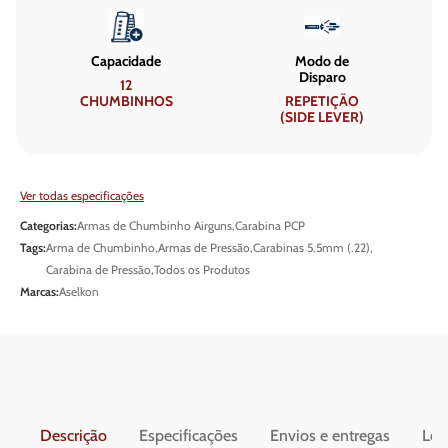
Capacidade
Modo de
Disparo
12
CHUMBINHOS
REPETIÇÃO
(SIDE LEVER)
Ver todas especificações
Categorias:
Armas de Chumbinho Airguns
,
Carabina PCP
Tags:
Arma de Chumbinho
,
Armas de Pressão
,
Carabinas 5.5mm (.22)
,
Carabina de Pressão
,
Todos os Produtos
Marcas:
Aselkon
Descrição
Especificações
Envios e entregas
Leg