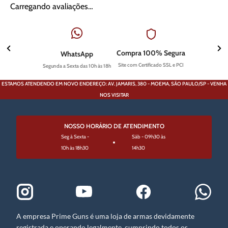
Carregando avaliações…
Compra 100% Segura
WhatsApp
Site com Certificado SSL e PCI
Segunda a Sexta das 10h às 18h
ESTAMOS ATENDENDO EM NOVO ENDEREÇO: AV. JAMARIS, 380 - MOEMA, SÃO PAULO/SP - VENHA
NOS VISITAR
NOSSO HORÁRIO DE ATENDIMENTO
Seg à Sexta -
Sáb - 09h30 às
10h às 18h30
14h30
A empresa Prime Guns é uma loja de armas devidamente
registrada e operando legalmente, cumprindo todos os