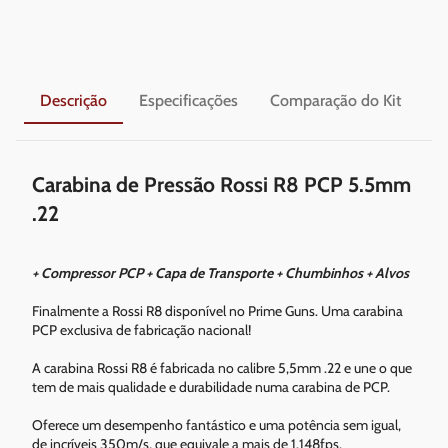
Descrição
Especificações
Comparação do Kit
En
Carabina de Pressão Rossi R8 PCP 5.5mm
.22
+ Compressor PCP + Capa de Transporte + Chumbinhos + Alvos
Finalmente a Rossi R8 disponível no Prime Guns. Uma carabina
PCP exclusiva de fabricação nacional!
A carabina Rossi R8 é fabricada no calibre 5,5mm .22 e une o que
tem de mais qualidade e durabilidade numa carabina de PCP.
Oferece um desempenho fantástico e uma potência sem igual,
de incríveis 350m/s, que equivale a mais de 1.148fps.