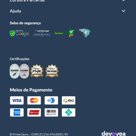
Ajuda
Certificações
© Prime Guns – CNPJ 25.216.476/0001­-95