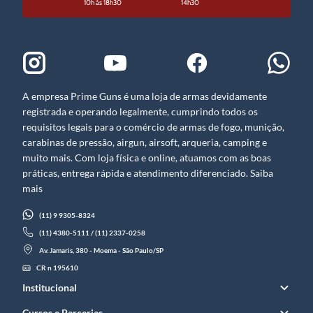
10h às 18h30
14h30
A empresa Prime Guns é uma loja de armas devidamente
registrada e operando legalmente, cumprindo todos os
requisitos legais para o comércio de armas de fogo, munição,
carabinas de pressão, airgun, airsoft, arqueria, camping e
muito mais. Com loja física e online, atuamos com as boas
práticas, entrega rápida e atendimento diferenciado. Saiba
mais
(11) 9 9305-8324
(11) 4380-5111 / (11) 2337-0258
Av. Jamaris, 380 - Moema - São Paulo/SP
CR n 195610
Institucional
Cursos e Parcerias