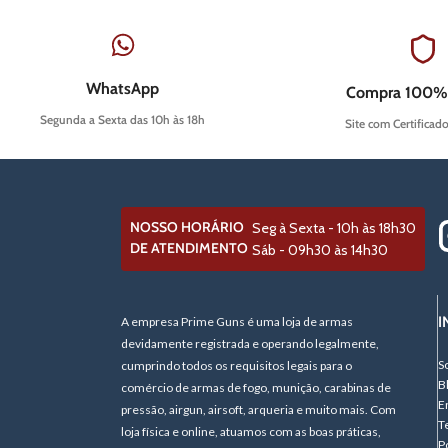
WhatsApp
Compra 100%
Segunda a Sexta das 10h às 18h
Site com Certificad
NOSSO HORÁRIO
Seg à Sexta - 10h às 18h30
DE ATENDIMENTO
Sáb - 09h30 às 14h30
I
A empresa Prime Guns é uma loja de armas
devidamente registrada e operando legalmente,
S
cumprindo todos os requisitos legais para o
B
comércio de armas de fogo, munição, carabinas de
E
pressão, airgun, airsoft, arqueria e muito mais. Com
T
loja física e online, atuamos com as boas práticas,
P