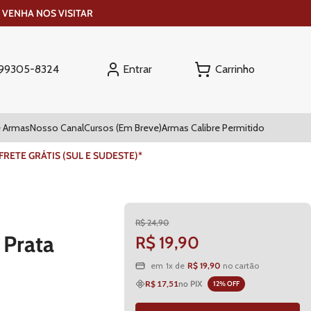
 VENHA NOS VISITAR
Entrar
) 99305-8324
 Armas
Nosso Canal
Cursos (Em Breve)
Armas Calibre Permitido
ETE GRÁTIS (SUL E SUDESTE)*
R$
24
,
90
 Prata
R$
19
,
90
R$
19
,
90
em
1
x de
no cartão
R$ 17,51
no PIX
12
% OFF