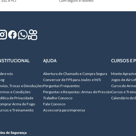
o SSL e PCI
Com seguro e rastreio
NSTITUCIONAL
AJUDA
CURSOS E P
obre nós
Abertura de Chamado e Compra Segura
Monte Aprazív
log
Conversor de FPS para Joules e M/S
Jogos de Airsof
nvios, Trocas e Devoluções
Perguntas Frequentes
Curso de Arme
ermos e Condições
Perguntas e Respostas: Armas de Pressão
Cursos e Trei
olítica de Privacidade
Trabalhe Conosco
Calendário de 
omprar Arma de Fogo
Fale Conosco
ursos e Treinamento
Assessoria para Imprensa