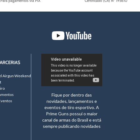
Para pagamentos via PIX
Certificado (CR) Nº 195610
ARCERIAS
el Airgun Weekend
t
iro
namentos
Fique por dentro das
Eventos
novidades, lançamentos e
eventos de tiro esportivo. A
Prime Guns possui o maior
canal de armas do Brasil e está
sempre publicando novidades