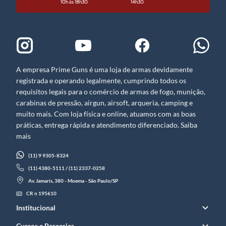
10h às 18h30
14h30
A empresa Prime Guns é uma loja de armas devidamente
registrada e operando legalmente, cumprindo todos os
requisitos legais para o comércio de armas de fogo, munição,
carabinas de pressão, airgun, airsoft, arqueria, camping e
muito mais. Com loja física e online, atuamos com as boas
práticas, entrega rápida e atendimento diferenciado. Saiba
mais
(11) 9 9305-8324
(11) 4380-5111 / (11) 2337-0258
Av. Jamaris, 380 - Moema - São Paulo/SP
CR n 195610
Institucional
Cursos e Parcerias