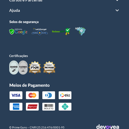
Ajuda
Certificações
© Prime Guns – CNPJ 25.216.476/0001­-95