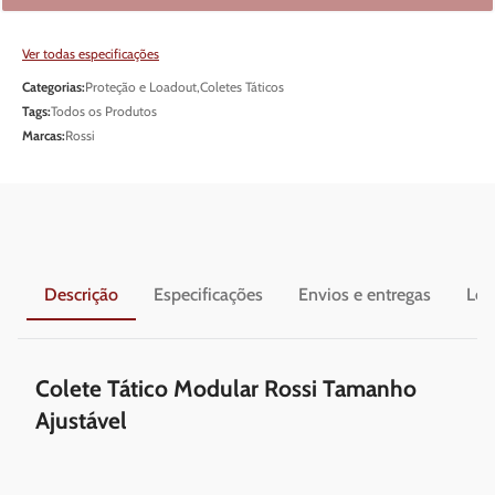
Ver todas especificações
Categorias:
Proteção e Loadout
,
Coletes Táticos
Tags:
Todos os Produtos
Marcas:
Rossi
Descrição
Especificações
Envios e entregas
Leg
Colete Tático Modular Rossi Tamanho
Ajustável