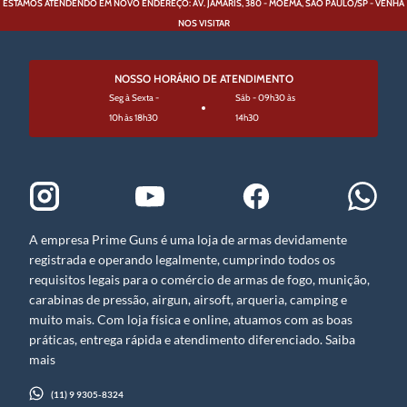
ESTAMOS ATENDENDO EM NOVO ENDEREÇO: AV. JAMARIS, 380 - MOEMA, SÃO PAULO/SP - VENHA
NOS VISITAR
NOSSO HORÁRIO DE ATENDIMENTO
Seg à Sexta -
Sáb - 09h30 às
10h às 18h30
14h30
A empresa Prime Guns é uma loja de armas devidamente
registrada e operando legalmente, cumprindo todos os
requisitos legais para o comércio de armas de fogo, munição,
carabinas de pressão, airgun, airsoft, arqueria, camping e
muito mais. Com loja física e online, atuamos com as boas
práticas, entrega rápida e atendimento diferenciado. Saiba
mais
(11) 9 9305-8324