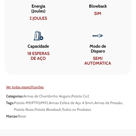
Energia
Blowback
(Joules)
SIM
2 JOULES
Capacidade
Modo de
Disparo
18 ESFERAS
DE AÇO
SEMI
AUTOMÁTICA
Ver todas especificações
Categorias:
Armas de Chumbinho Airguns
,
Pistola Co2
Tags:
Pistola M9/PT92/M92
,
Armas Esfera de Aço 4.5mm
,
Armas de Pressão
,
Pistola Rossi
,
Pistola Blowback
,
Todos os Produtos
Marcas:
Rossi