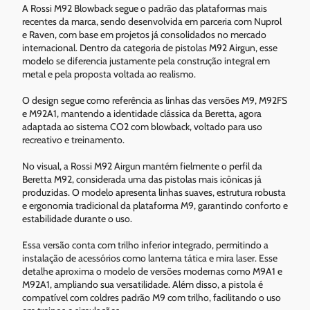
A Rossi M92 Blowback segue o padrão das plataformas mais
recentes da marca, sendo desenvolvida em parceria com Nuprol
e Raven, com base em projetos já consolidados no mercado
internacional. Dentro da categoria de pistolas M92 Airgun, esse
modelo se diferencia justamente pela construção integral em
metal e pela proposta voltada ao realismo.
O design segue como referência as linhas das versões M9, M92FS
e M92A1, mantendo a identidade clássica da Beretta, agora
adaptada ao sistema CO2 com blowback, voltado para uso
recreativo e treinamento.
No visual, a Rossi M92 Airgun mantém fielmente o perfil da
Beretta M92, considerada uma das pistolas mais icônicas já
produzidas. O modelo apresenta linhas suaves, estrutura robusta
e ergonomia tradicional da plataforma M9, garantindo conforto e
estabilidade durante o uso.
Essa versão conta com trilho inferior integrado, permitindo a
instalação de acessórios como lanterna tática e mira laser. Esse
detalhe aproxima o modelo de versões modernas como M9A1 e
M92A1, ampliando sua versatilidade. Além disso, a pistola é
compatível com coldres padrão M9 com trilho, facilitando o uso