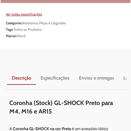
Ver todas especificações
Categorias:
Acessórios
,
Peças e Upgrades
Tags:
Todos os Produtos
Marcas:
Stock
Descrição
Especificações
Envios e entregas
Leg
Coronha (Stock) GL-SHOCK Preto para
M4, M16 e AR15
A
Coronha GL-SHOCK na cor Preta
é um acessório tático