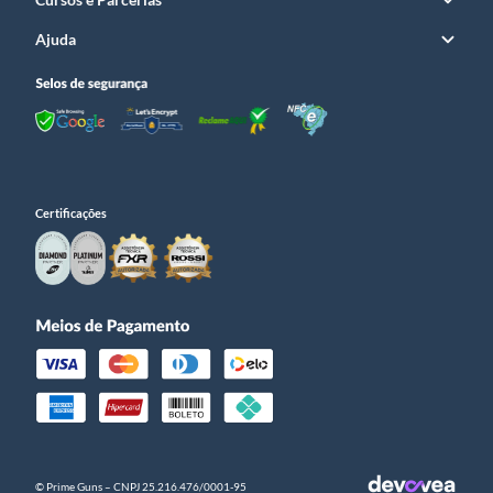
Ajuda
Certificações
© Prime Guns – CNPJ 25.216.476/0001­-95