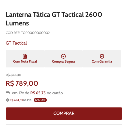
Lanterna Tática GT Tactical 2600
Lumens
CÓD REF
:
TOP0000000002
GT Tactical
Com Nota Fiscal
Compra Segura
Com Garantia
R$
819
,
00
R$
789
,
00
em
12
x de
R$
65
,
75
no cartão
no PIX
12
% OFF
R$ 694,32
COMPRAR