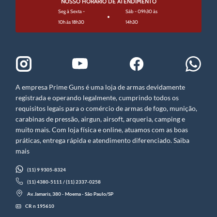
NOSSO HORÁRIO DE ATENDIMENTO
Seg à Sexta -
Sáb - 09h30 às
10h às 18h30
14h30
A empresa Prime Guns é uma loja de armas devidamente
registrada e operando legalmente, cumprindo todos os
requisitos legais para o comércio de armas de fogo, munição,
carabinas de pressão, airgun, airsoft, arqueria, camping e
muito mais. Com loja física e online, atuamos com as boas
práticas, entrega rápida e atendimento diferenciado. Saiba
mais
(11) 9 9305-8324
(11) 4380-5111 / (11) 2337-0258
Av. Jamaris, 380 - Moema - São Paulo/SP
CR n 195610