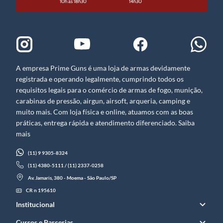
10h às 18h30
14h30
A empresa Prime Guns é uma loja de armas devidamente
registrada e operando legalmente, cumprindo todos os
requisitos legais para o comércio de armas de fogo, munição,
carabinas de pressão, airgun, airsoft, arqueria, camping e
muito mais. Com loja física e online, atuamos com as boas
práticas, entrega rápida e atendimento diferenciado. Saiba
mais
(11) 9 9305-8324
(11) 4380-5111 / (11) 2337-0258
Av. Jamaris, 380 - Moema - São Paulo/SP
CR n 195610
Institucional
Cursos e Parcerias