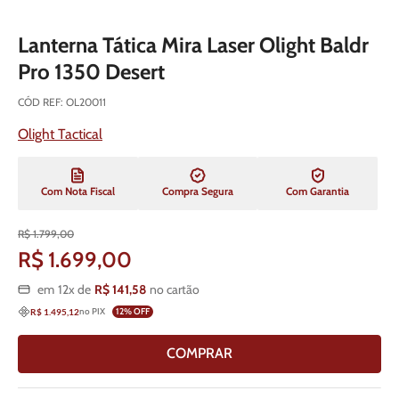
Lanterna Tática Mira Laser Olight Baldr
Pro 1350 Desert
CÓD REF
:
OL20011
Olight Tactical
Com Nota Fiscal
Compra Segura
Com Garantia
R$
1
.
799
,
00
R$
1
.
699
,
00
em
12
x de
R$
141
,
58
no cartão
no PIX
12
% OFF
R$ 1.495,12
COMPRAR