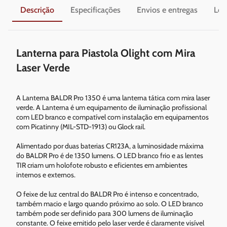
Descrição
Especificações
Envios e entregas
Leg
Lanterna para Piastola Olight com Mira
Laser Verde
A Lanterna BALDR Pro 1350 é uma lanterna tática com mira laser
verde. A Lanterna é um equipamento de iluminação profissional
com LED branco e compatível com instalação em equipamentos
com Picatinny (MIL-STD-1913) ou Glock rail.
Alimentado por duas baterias CR123A, a luminosidade máxima
do BALDR Pro é de 1350 lumens. O LED branco frio e as lentes
TIR criam um holofote robusto e eficientes em ambientes
internos e externos.
O feixe de luz central do BALDR Pro é intenso e concentrado,
também macio e largo quando próximo ao solo. O LED branco
também pode ser definido para 300 lumens de iluminação
constante. O feixe emitido pelo laser verde é claramente visível