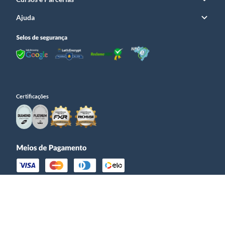
Ajuda
Certificações
© Prime Guns – CNPJ 25.216.476/0001­-95