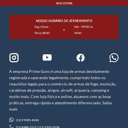
NOS VISITAR
NOSSO HORÁRIO DE ATENDIMENTO
Seg à Sexta -
Sáb - 09h30 às
10h às 18h30
14h30
A empresa Prime Guns é uma loja de armas devidamente
registrada e operando legalmente, cumprindo todos os
requisitos legais para o comércio de armas de fogo, munição,
carabinas de pressão, airgun, airsoft, arqueria, camping e
muito mais. Com loja física e online, atuamos com as boas
práticas, entrega rápida e atendimento diferenciado. Saiba
mais
(11) 9 9305-8324
(11) 4380-5111 / (11) 2337-0258