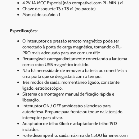
4.2V 1A MCC Especial (não compatível com PL-MINI) x1
Chave de soquete T6 / T8 x1 (no pacote)
Manual do usuário x1
Especificações:
O interruptor de pressão remoto magnético pode ser
conectado à porta de carga magnética, tornando o PL-
PRO mais adequado para uso com um rifle.
Recarregável: carregar diretamente conectando a lanterna
com o cabo USB magnético incluído.
Não há necessidade de remover a bateria ou conectá-la a
uma porta que se desgastará com o tempo.
Três modos de saída: momentâneo ligado, constante
ligado, estroboscópio.
Sistema de montagem manual de fixação rápida e
liberação.
Interruptor ON / OFF ambidestro silencioso para
autodefesa. Empurre para frente ou toque na lateral do
interruptor para ativar.
Adaptador de trilho Glock e adaptador de trilho 1913
incluídos.
Forte desempenho: saída máxima de 1.500 lúmenes com