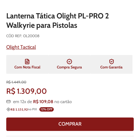
Lanterna Tática Olight PL-PRO 2
Walkyrie para Pistolas
CÓD REF
:
OL20008
Olight Tactical
Com Nota Fiscal
Compra Segura
Com Garantia
R$
1
.
449
,
00
R$
1
.
309
,
00
em
12
x de
R$
109
,
08
no cartão
no PIX
12
% OFF
R$ 1.151,92
COMPRAR