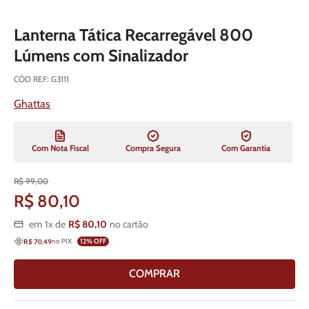
Lanterna Tática Recarregável 800
Lúmens com Sinalizador
CÓD REF
:
G3111
Ghattas
Com Nota Fiscal
Compra Segura
Com Garantia
R$
99
,
00
R$
80
,
10
em
1
x de
R$
80
,
10
no cartão
no PIX
12
% OFF
R$ 70,49
COMPRAR