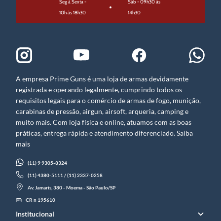
Seg à Sexta -
Sáb - 09h30 às
10h às 18h30
14h30
A empresa Prime Guns é uma loja de armas devidamente
registrada e operando legalmente, cumprindo todos os
requisitos legais para o comércio de armas de fogo, munição,
carabinas de pressão, airgun, airsoft, arqueria, camping e
muito mais. Com loja física e online, atuamos com as boas
práticas, entrega rápida e atendimento diferenciado. Saiba
mais
(11) 9 9305-8324
(11) 4380-5111 / (11) 2337-0258
Av. Jamaris, 380 - Moema - São Paulo/SP
CR n 195610
Institucional