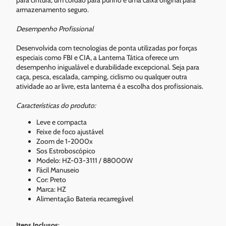
para cintura, um cordão para punho e uma caixa original para
armazenamento seguro.
Desempenho Profissional
Desenvolvida com tecnologias de ponta utilizadas por forças
especiais como FBI e CIA, a Lanterna Tática oferece um
desempenho inigualável e durabilidade excepcional. Seja para
caça, pesca, escalada, camping, ciclismo ou qualquer outra
atividade ao ar livre, esta lanterna é a escolha dos profissionais.
Características do produto:
Leve e compacta
Feixe de foco ajustável
Zoom de 1-2000x
Sos Estroboscópico
Modelo: HZ-03-3111 / 88000W
Fácil Manuseio
Cor: Preto
Marca: HZ
Alimentação Bateria recarregável
Itens Inclusos
: