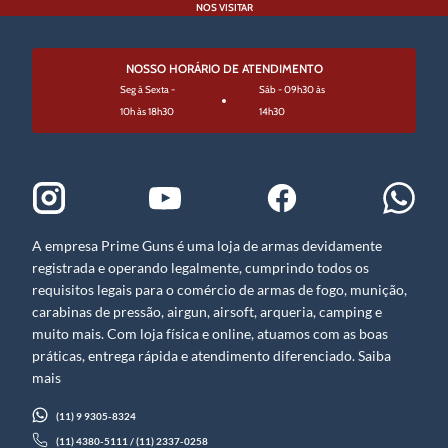
NOS VISITAR
NOSSO HORÁRIO DE ATENDIMENTO
Seg à Sexta -
Sáb - 09h30 às
10h às 18h30
14h30
A empresa Prime Guns é uma loja de armas devidamente
registrada e operando legalmente, cumprindo todos os
requisitos legais para o comércio de armas de fogo, munição,
carabinas de pressão, airgun, airsoft, arqueria, camping e
muito mais. Com loja física e online, atuamos com as boas
práticas, entrega rápida e atendimento diferenciado. Saiba
mais
(11) 9 9305-8324
(11) 4380-5111 / (11) 2337-0258