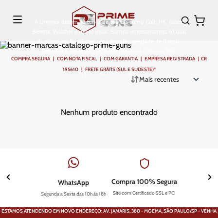
A Umarex detém a licença de marcas como Colt, HK, Glock,
Beretta, Walther e muito mais. Somos representantes oficiais
da marca no Brasil com uma grande variedade de Pistola,
Revólver e Rifles Airgun, Airsoft e Home Defense T4E.
COMPRA SEGURA | COM NOTA FISCAL | COM GARANTIA | EMPRESA REGISTRADA | CR
195610 | FRETE GRÁTIS (SUL E SUDESTE)*
0
produto
Mais recentes
Nenhum produto encontrado
Compra 100% Segura
WhatsApp
Site com Certificado SSL e PCI
Segunda a Sexta das 10h às 18h
ESTAMOS ATENDENDO EM NOVO ENDEREÇO: AV. JAMARIS, 380 - MOEMA, SÃO PAULO/SP - VENHA