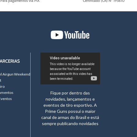
Para pagamentos via PIX
Certificado (CR) Nº 195610
ARCERIAS
el Airgun Weekend
t
iro
namentos
Fique por dentro das
Eventos
novidades, lançamentos e
eventos de tiro esportivo. A
Prime Guns possui o maior
canal de armas do Brasil e está
sempre publicando novidades