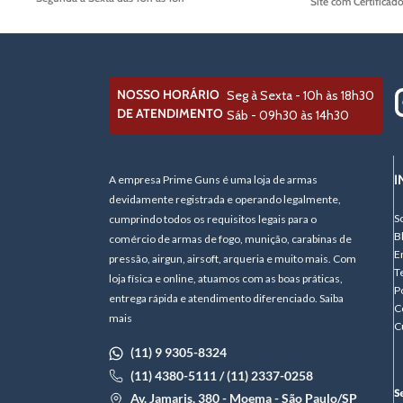
Site com Certificad
NOSSO HORÁRIO
Seg à Sexta - 10h às 18h30
DE ATENDIMENTO
Sáb - 09h30 às 14h30
I
A empresa Prime Guns é uma loja de armas
devidamente registrada e operando legalmente,
S
cumprindo todos os requisitos legais para o
B
comércio de armas de fogo, munição, carabinas de
E
pressão, airgun, airsoft, arqueria e muito mais. Com
T
loja física e online, atuamos com as boas práticas,
P
entrega rápida e atendimento diferenciado. Saiba
C
mais
C
(11) 9 9305-8324
(11) 4380-5111 / (11) 2337-0258
Av. Jamaris, 380 - Moema - São Paulo/SP