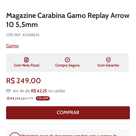
Magazine Carabina Gamo Replay Arrow
10 5,5mm
CÓD REF
:
621258625
Gamo
Com Nota Fiscal
Compra Segura
Com Garantia
R$
249
,
00
em
4
x de
R$
62
,
25
no cartão
no PIX
12
% OFF
R$ 219,12
COMPRAR
Obrigatório envio do documento com foto após a compra de