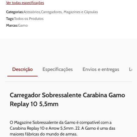
Ver todas especificações
Categorias:
Acessórios
,
Carregadores, Magazines e Cápsulas
Tags:
Todos os Produtos
Marcas:
Gamo
Descrição
Especificações
Envios e entregas
Leg
Carregador Sobressalente Carabina Gamo
Replay 10 5,5mm
O Magazine Sobressalente da Gamo é compatível com a
Carabina Replay 10 e Arrow 5,5mm .22. A Gamo é uma das
maiores fábricas do mundo de armas.