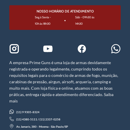
NOSSO HORÁRIO DE ATENDIMENTO
Seg à Sexta -
Sáb - 09h30 às
10h às 18h30
14h30
A empresa Prime Guns é uma loja de armas devidamente
registrada e operando legalmente, cumprindo todos os
requisitos legais para o comércio de armas de fogo, munição,
carabinas de pressão, airgun, airsoft, arqueria, camping e
muito mais. Com loja física e online, atuamos com as boas
práticas, entrega rápida e atendimento diferenciado. Saiba
mais
(11) 9 9305-8324
(11) 4380-5111 / (11) 2337-0258
Av. Jamaris, 380 - Moema - São Paulo/SP