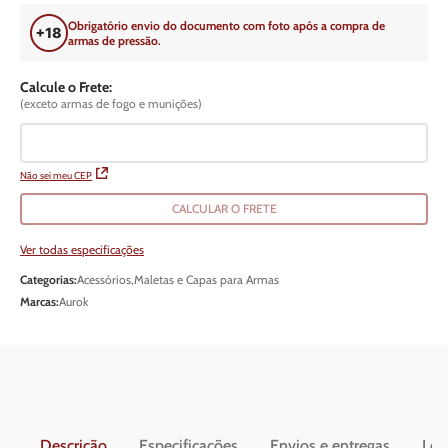
Obrigatório envio do documento com foto após a compra de
armas de pressão.
Calcule o Frete:
(exceto armas de fogo e munições)
Não sei meu CEP
CALCULAR O FRETE
Ver todas especificações
Categorias:
Acessórios
,
Maletas e Capas para Armas
Marcas:
Aurok
Descrição
Especificações
Envios e entregas
Leg