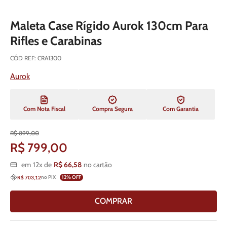
Maleta Case Rígido Aurok 130cm Para
Rifles e Carabinas
CÓD REF
:
CRA1300
Aurok
Com Nota Fiscal
Compra Segura
Com Garantia
R$
899
,
00
R$
799
,
00
em
12
x de
R$
66
,
58
no cartão
no PIX
12
% OFF
R$ 703,12
COMPRAR