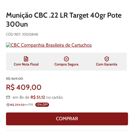
Munição CBC .22 LR Target 40gr Pote
300un
CÓD REF
:
10025848
Com Nota Fiscal
Compra Segura
Com Garantia
R$
469
,
00
R$
409
,
00
em
8
x de
R$
51
,
12
no cartão
no PIX
12
% OFF
R$ 359,92
COMPRAR