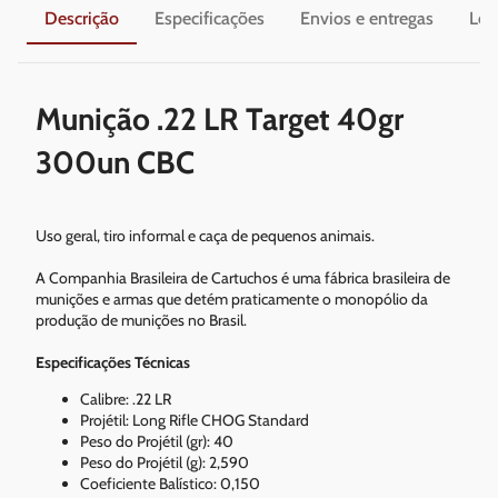
Descrição
Especificações
Envios e entregas
Leg
Munição .22 LR Target 40gr
300un CBC
Uso geral, tiro informal e caça de pequenos animais.
A Companhia Brasileira de Cartuchos é uma fábrica brasileira de
munições e armas que detém praticamente o monopólio da
produção de munições no Brasil.
Especificações Técnicas
Calibre: .22 LR
Projétil: Long Rifle CHOG Standard
Peso do Projétil (gr): 40
Peso do Projétil (g): 2,590
Coeficiente Balístico: 0,150