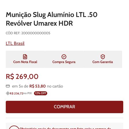
Munição Slug Alumínio LTL .50
Revólver Umarex HDR
CÓD REF
:
2000000000005
LTL Brasil
Com Nota Fiscal
Compra Segura
Com Garantia
R$
269
,
00
em
5
x de
R$
53
,
80
no cartão
no PIX
12
% OFF
R$ 236,72
COMPRAR
Obrigatório envio do documento com foto após a compra de