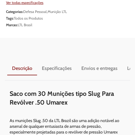
Ver todas especificações
Categorias:
Defesa Pessoal
,
Munição LTL
Tags:
Todos os Produtos
Marcas:
LTL Brasil
Descrição
Especificações
Envios e entregas
Leg
Saco com 30 Munições tipo Slug Para
Revólver .50 Umarex
As munições Slug .50 da LTL Brazil são uma adição notável ao
arsenal de qualquer entusiasta de armas de pressão,
especialmente projetadas para o revólver de pressão Umarex