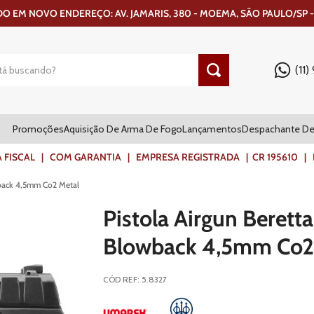
 EM NOVO ENDEREÇO: AV. JAMARIS, 380 - MOEMA, SÃO PAULO/SP -
(11
Promoções
Aquisição De Arma De Fogo
Lançamentos
Despachante De
ISCAL | COM GARANTIA | EMPRESA REGISTRADA | CR 195610 | FR
wback 4,5mm Co2 Metal
Pistola Airgun Berett
Blowback 4,5mm Co2
CÓD REF
:
5.8327