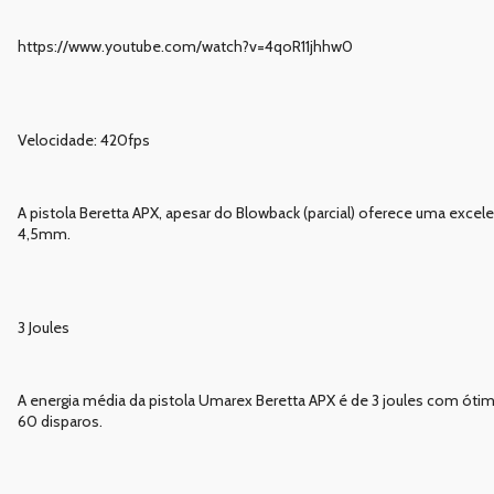
https://www.youtube.com/watch?v=4qoR11jhhw0
Velocidade: 420fps
A pistola Beretta APX, apesar do Blowback (parcial) oferece uma excel
4,5mm.
3 Joules
A energia média da pistola Umarex Beretta APX é de 3 joules com ót
60 disparos.