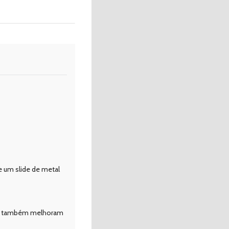
 um slide de metal
dos também melhoram