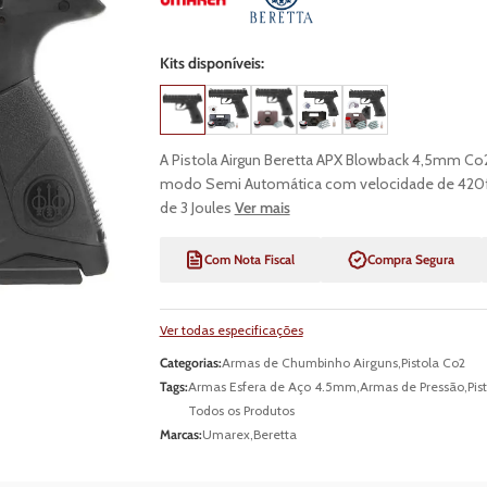
Kits disponíveis:
A Pistola Airgun Beretta APX Blowback 4,5mm Co2
modo Semi Automática com velocidade de 420fp
de 3 Joules
Ver mais
Com Nota Fiscal
Compra Segura
Ver todas especificações
Categorias:
Armas de Chumbinho Airguns
,
Pistola Co2
Tags:
Armas Esfera de Aço 4.5mm
,
Armas de Pressão
,
Pis
Todos os Produtos
Marcas:
Umarex
,
Beretta