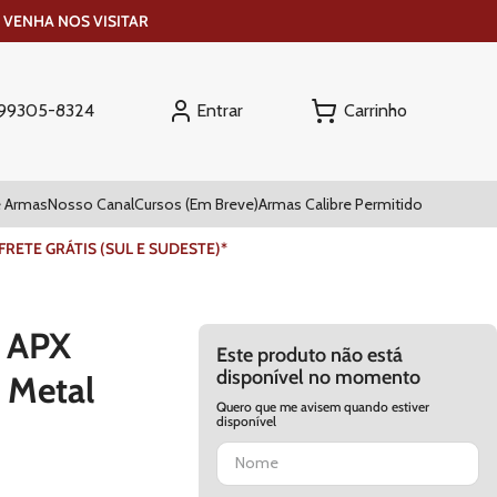
 VENHA NOS VISITAR
Entrar
) 99305-8324
 Armas
Nosso Canal
Cursos (Em Breve)
Armas Calibre Permitido
ETE GRÁTIS (SUL E SUDESTE)*
a APX
Este produto não está
disponível no momento
 Metal
Quero que me avisem quando estiver
disponível