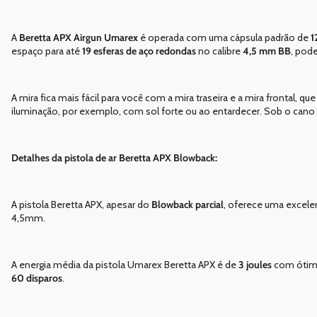
A
Beretta APX Airgun Umarex
é operada com uma cápsula padrão de
1
espaço para até
19 esferas de aço redondas
no calibre
4,5 mm BB
, pode
A mira fica mais fácil para você com a mira traseira e a mira fronta
iluminação, por exemplo, com sol forte ou ao entardecer. Sob o cano 
Detalhes da pistola de ar Beretta APX Blowback:
A pistola Beretta APX, apesar do
Blowback parcial
, oferece uma excele
4,5mm.
A energia média da pistola Umarex Beretta APX é de
3 joules
com ótima
60 disparos
.