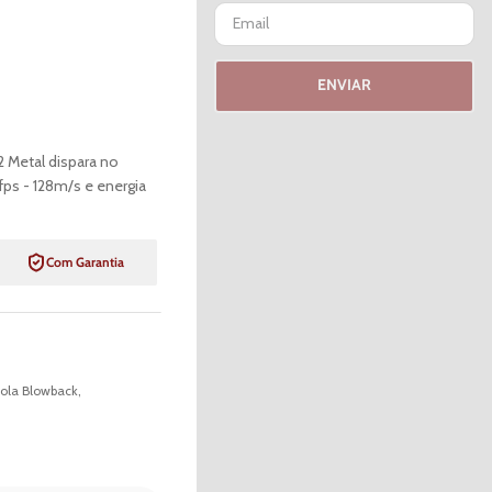
ENVIAR
 Metal dispara no
s - 128m/s e energia
Com Garantia
tola Blowback
,