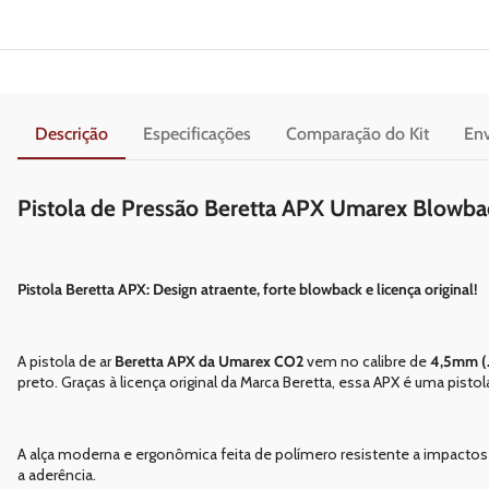
Descrição
Especificações
Comparação do Kit
Env
Pistola de Pressão Beretta APX Umarex Blowba
Pistola Beretta APX: Design atraente, forte blowback e licença original!
A pistola de ar
Beretta APX da Umarex CO2
vem no calibre de
4,5mm (.
preto. Graças à licença original da Marca Beretta, essa APX é uma pist
A alça moderna e ergonômica feita de polímero resistente a impact
a aderência.