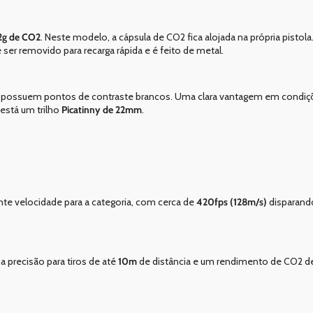
2g de CO2
. Neste modelo, a cápsula de CO2 fica alojada na própria pistol
 ser removido para recarga rápida e é feito de metal.
l, que possuem pontos de contraste brancos. Uma clara vantagem em condi
está um trilho
Picatinny de 22mm
.
nte velocidade para a categoria, com cerca de
420fps (128m/s)
disparando
 precisão para tiros de até
10m
de distância e um rendimento de CO2 