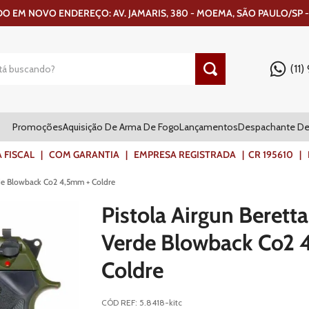
 EM NOVO ENDEREÇO: AV. JAMARIS, 380 - MOEMA, SÃO PAULO/SP -
(11
Promoções
Aquisição De Arma De Fogo
Lançamentos
Despachante De
ISCAL | COM GARANTIA | EMPRESA REGISTRADA | CR 195610 | FR
rde Blowback Co2 4,5mm + Coldre
Pistola Airgun Beret
Verde Blowback Co2 
Coldre
CÓD REF
:
5.8418-kitc