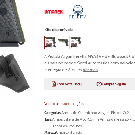
Kits disponíveis:
A Pistola Airgun Beretta M9A3 Verde Blowback C
dispara no modo Semi Automática com velocida
e energia de 2 Joules
Ver mais
Com Nota Fiscal
Compra Segura
Ver todas especificações
Categorias:
Armas de Chumbinho Airguns
,
Pistola Co2
Tags:
Armas Esfera de Aço 4.5mm
,
Armas de Pressão
,
Pis
Todos os Produtos
Marcas:
Umarex
,
Beretta