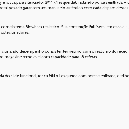
rosca para silenciador (M14 x 1 esquerda), incluindo porca serrilhada — c
 metal pesado garantem um manuseio autêntico com cada disparo desta r
, com sistema Blowback realístico. Sua construção Full Metal em escala 1
 colecionadores.
orcionando desempenho consistente mesmo com o realismo do recuo.
 no magazine removível com capacidade para
18 esferas
.
da do slide funcional, rosca M14 x 1 esquerda com porca serrilhada, e tri