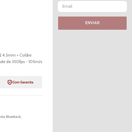
ENVIAR
o2 4,5mm + Coldre
de de 350fps - 105m/s
Com Garantia
tola Blowback
,