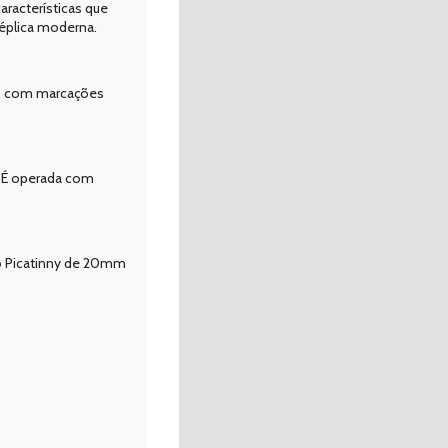
aracterísticas que
éplica moderna.
:1, com marcações
 É operada com
lho Picatinny de 20mm