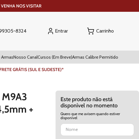
 VENHA NOS VISITAR
Entrar
) 99305-8324
 Armas
Nosso Canal
Cursos (Em Breve)
Armas Calibre Permitido
ETE GRÁTIS (SUL E SUDESTE)*
ta M9A3
Este produto não está
disponível no momento
4,5mm +
Quero que me avisem quando estiver
disponível