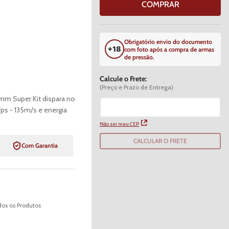
COMPRAR
Obrigatório envio do documento
com foto após a compra de armas
de pressão.
Calcule o Frete:
(Preço e Prazo de Entrega)
mm Super Kit dispara no
s - 135m/s e energia
Não sei meu CEP
CALCULAR O FRETE
Com Garantia
os os Produtos