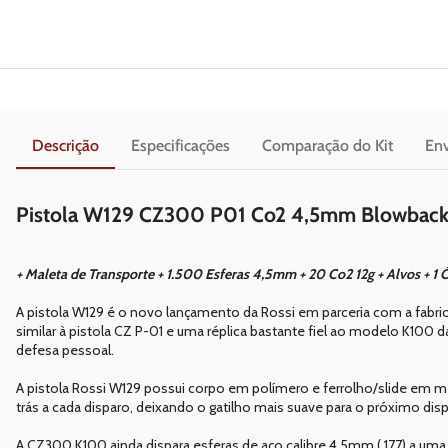
Descrição
Especificações
Comparação do Kit
Env
Pistola W129 CZ300 P01 Co2 4,5mm Blowbac
+ Maleta de Transporte + 1.500 Esferas 4,5mm + 20 Co2 12g + Alvos + 1 Ó
A pistola W129 é o novo lançamento da Rossi em parceria com a fabr
similar à pistola CZ P-01 e uma réplica bastante fiel ao modelo K100
defesa pessoal.
A pistola Rossi W129 possui corpo em polímero e ferrolho/slide em m
trás a cada disparo, deixando o gatilho mais suave para o próximo disp
A CZ300 K100 ainda dispara esferas de aço calibre 4,5mm (.177) a uma