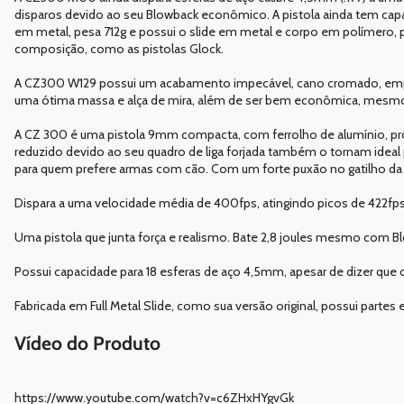
disparos devido ao seu Blowback econômico. A pistola ainda tem capa
em metal, pesa 712g e possui o slide em metal e corpo em polímero, 
composição, como as pistolas Glock.
A CZ300 W129 possui um acabamento impecável, cano cromado, empunh
uma ótima massa e alça de mira, além de ser bem econômica, mesm
A CZ 300 é uma pistola 9mm compacta, com ferrolho de alumínio, pro
reduzido devido ao seu quadro de liga forjada também o tornam idea
para quem prefere armas com cão. Com um forte puxão no gatilho da pr
Dispara a uma velocidade média de 400fps, atingindo picos de 422fp
Uma pistola que junta força e realismo. Bate 2,8 joules mesmo com B
Possui capacidade para 18 esferas de aço 4,5mm, apesar de dizer que 
Fabricada em Full Metal Slide, como sua versão original, possui partes
Vídeo do Produto
https://www.youtube.com/watch?v=c6ZHxHYgvGk