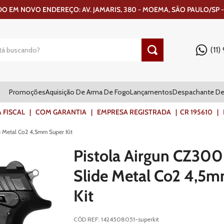
 EM NOVO ENDEREÇO: AV. JAMARIS, 380 - MOEMA, SÃO PAULO/SP -
(11
Promoções
Aquisição De Arma De Fogo
Lançamentos
Despachante De
ISCAL | COM GARANTIA | EMPRESA REGISTRADA | CR 195610 | FR
e Metal Co2 4,5mm Super Kit
Pistola Airgun CZ30
Slide Metal Co2 4,5
Kit
CÓD REF
:
1424508051-superkit