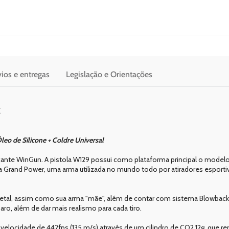
ios e entregas
Legislação e Orientações
k
leo de Silicone + Coldre Universal
icante WinGun. A pistola W129 possui como plataforma principal o model
 da Grand Power, uma arma utilizada no mundo todo por atiradores espor
etal, assim como sua arma "mãe", além de contar com sistema Blowback,
aro, além de dar mais realismo para cada tiro.
 velocidade de 442fps (135 m/s) através de um cilindro de CO2 12g, que r