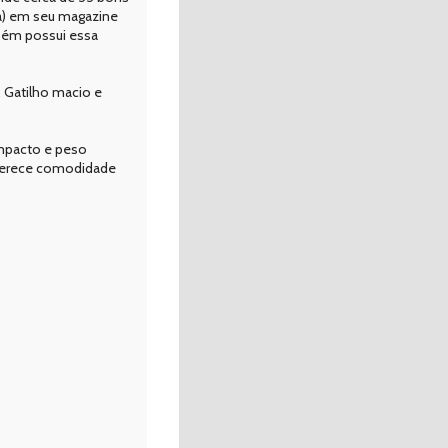
xa) em seu magazine
mbém possui essa
 Gatilho macio e
ompacto e peso
oferece comodidade