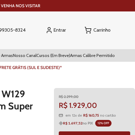
 VENHA NOS VISITAR
Entrar
) 99305-8324
 Armas
Nosso Canal
Cursos (Em Breve)
Armas Calibre Permitido
ETE GRÁTIS (SUL E SUDESTE)*
0 W129
R$
2
.
299
,
00
mm Super
R$
1
.
929
,
00
R$
160
,
75
em
12
x de
no cartão
R$ 1.697,52
no PIX
12
% OFF