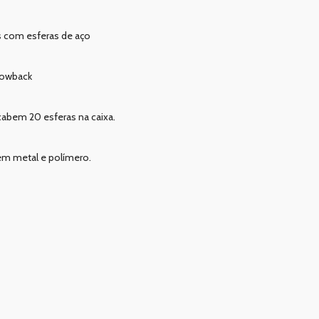
s com esferas de aço
lowback
cabem 20 esferas na caixa.
 em metal e polímero.