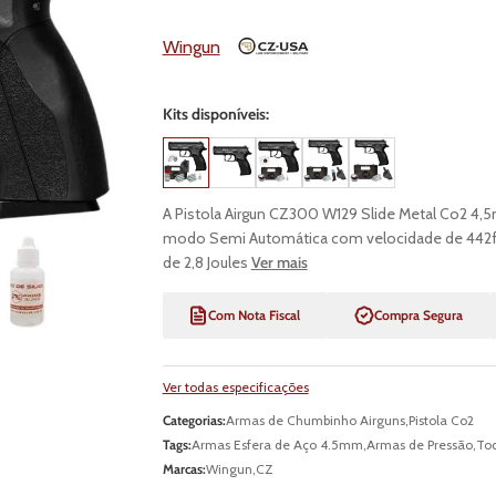
Wingun
Kits disponíveis:
A Pistola Airgun CZ300 W129 Slide Metal Co2 4,5
modo Semi Automática com velocidade de 442fp
de 2,8 Joules
Ver mais
Com Nota Fiscal
Compra Segura
Ver todas especificações
Categorias:
Armas de Chumbinho Airguns
,
Pistola Co2
Tags:
Armas Esfera de Aço 4.5mm
,
Armas de Pressão
,
Tod
Marcas:
Wingun
,
CZ