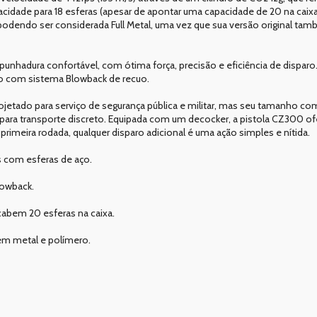
cidade para 18 esferas (apesar de apontar uma capacidade de 20 na cai
podendo ser considerada Full Metal, uma vez que sua versão original ta
adura confortável, com ótima força, precisão e eficiência de disparo.
o com sistema Blowback de recuo.
jetado para serviço de segurança pública e militar, mas seu tamanho c
l para transporte discreto. Equipada com um decocker, a pistola CZ300 
imeira rodada, qualquer disparo adicional é uma ação simples e nítida.
s com esferas de aço.
lowback.
cabem 20 esferas na caixa.
 em metal e polímero.