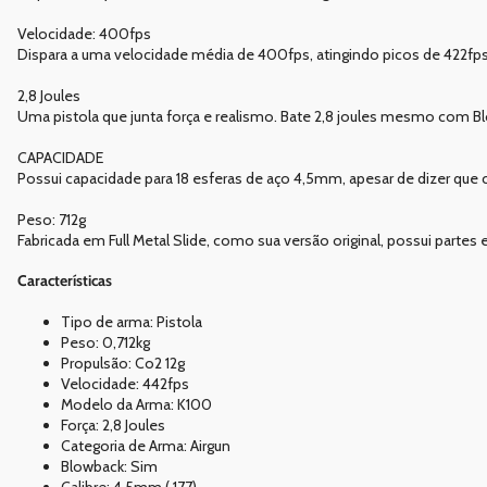
Velocidade: 400fps
Dispara a uma velocidade média de 400fps, atingindo picos de 422fp
2,8 Joules
Uma pistola que junta força e realismo. Bate 2,8 joules mesmo com B
CAPACIDADE
Possui capacidade para 18 esferas de aço 4,5mm, apesar de dizer que 
Peso: 712g
Fabricada em Full Metal Slide, como sua versão original, possui partes
Características
Tipo de arma: Pistola
Peso: 0,712kg
Propulsão: Co2 12g
Velocidade: 442fps
Modelo da Arma: K100
Força: 2,8 Joules
Categoria de Arma: Airgun
Blowback: Sim