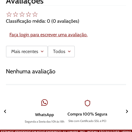
Avaliações
☆
☆
☆
☆
☆
Classificação média: 0
(0 avaliações)
Faça login para escrever uma avaliação.
Mais recentes
Todos
Nenhuma avaliação
Compra 100% Segura
WhatsApp
Site com Certificado SSL e PCI
Segunda a Sexta das 10h às 18h
ESTAMOS ATENDENDO EM NOVO ENDEREÇO: AV. JAMARIS, 380 - MOEMA, SÃO PAULO/SP - VENHA