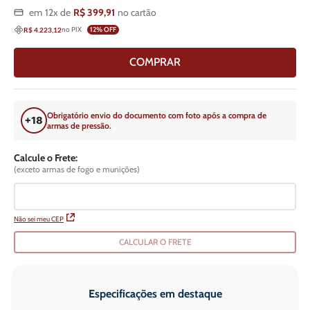
em
12
x de
R$
399
,
91
no cartão
no PIX
12
% OFF
R$ 4.223,12
COMPRAR
Obrigatório envio do documento com foto após a compra de
armas de pressão.
Calcule o Frete:
(exceto armas de fogo e munições)
Não sei meu CEP
CALCULAR O FRETE
Especificações em destaque