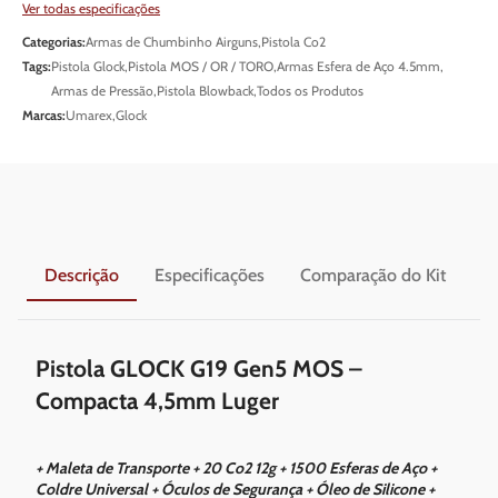
Ver todas especificações
Categorias:
Armas de Chumbinho Airguns
,
Pistola Co2
Tags:
Pistola Glock
,
Pistola MOS / OR / TORO
,
Armas Esfera de Aço 4.5mm
,
Armas de Pressão
,
Pistola Blowback
,
Todos os Produtos
Marcas:
Umarex
,
Glock
Descrição
Especificações
Comparação do Kit
En
Pistola GLOCK G19 Gen5 MOS –
Compacta 4,5mm Luger
+ Maleta de Transporte + 20 Co2 12g + 1500 Esferas de Aço +
Coldre Universal + Óculos de Segurança + Óleo de Silicone +