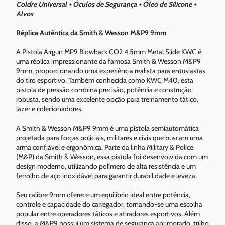
Coldre Universal + Óculos de Segurança + Óleo de Silicone +
Alvos
Réplica Autêntica da Smith & Wesson M&P9 9mm
A Pistola Airgun MP9 Blowback CO2 4,5mm Metal Slide KWC é
uma réplica impressionante da famosa Smith & Wesson M&P9
9mm, proporcionando uma experiência realista para entusiastas
do tiro esportivo. Também conhecida como KWC M40, esta
pistola de pressão combina precisão, potência e construção
robusta, sendo uma excelente opção para treinamento tático,
lazer e colecionadores.
A Smith & Wesson M&P9 9mm é uma pistola semiautomática
projetada para forças policiais, militares e civis que buscam uma
arma confiável e ergonômica. Parte da linha Military & Police
(M&P) da Smith & Wesson, essa pistola foi desenvolvida com um
design moderno, utilizando polímero de alta resistência e um
ferrolho de aço inoxidável para garantir durabilidade e leveza.
Seu calibre 9mm oferece um equilíbrio ideal entre potência,
controle e capacidade do carregador, tornando-se uma escolha
popular entre operadores táticos e atiradores esportivos. Além
disso, a M&P9 possui um sistema de segurança aprimorado, trilho