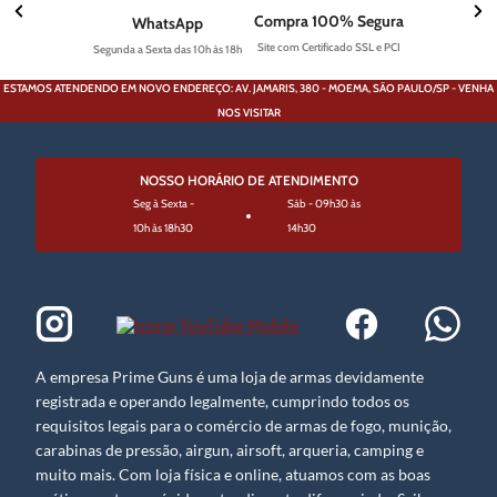
Compra 100% Segura
WhatsApp
Site com Certificado SSL e PCI
Segunda a Sexta das 10h às 18h
ESTAMOS ATENDENDO EM NOVO ENDEREÇO: AV. JAMARIS, 380 - MOEMA, SÃO PAULO/SP - VENHA
NOS VISITAR
NOSSO HORÁRIO DE ATENDIMENTO
Seg à Sexta -
Sáb - 09h30 às
10h às 18h30
14h30
A empresa Prime Guns é uma loja de armas devidamente
registrada e operando legalmente, cumprindo todos os
requisitos legais para o comércio de armas de fogo, munição,
carabinas de pressão, airgun, airsoft, arqueria, camping e
muito mais. Com loja física e online, atuamos com as boas