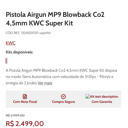
Pistola Airgun MP9 Blowback Co2
4,5mm KWC Super Kit
CÓD REF
:
1524501051-superkit
KWC
Kits disponíveis:
A Pistola Airgun MP9 Blowback Co2 4,5mm KWC Super Kit dispara
no modo Semi Automática com velocidade de 312fps - 95m/s e
energia de 2 Joules
Ver mais
Com Nota Fiscal
Compra Segura
Com Garantia
R$
2
.
999
,
00
R$
2
.
499
,
00