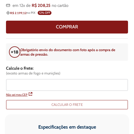
em
12
x de
R$
208
,
25
no cartão
no PIX
12
% OFF
R$ 2.199,12
COMPRAR
Obrigatório envio do documento com foto após a compra de
armas de pressão.
Calcule o Frete:
(exceto armas de fogo e munições)
Não sei meu CEP
CALCULAR O FRETE
Especificações em destaque