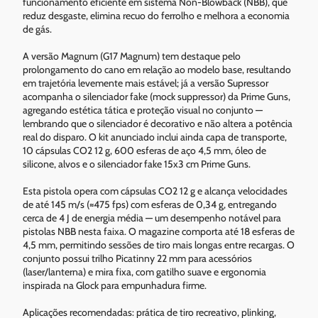
funcionamento eficiente em sistema Non-Blowback (NBB), que
reduz desgaste, elimina recuo do ferrolho e melhora a economia
de gás.
A versão Magnum (G17 Magnum) tem destaque pelo
prolongamento do cano em relação ao modelo base, resultando
em trajetória levemente mais estável; já a versão Supressor
acompanha o silenciador fake (mock suppressor) da Prime Guns,
agregando estética tática e proteção visual no conjunto —
lembrando que o silenciador é decorativo e não altera a potência
real do disparo. O kit anunciado inclui ainda capa de transporte,
10 cápsulas CO2 12 g, 600 esferas de aço 4,5 mm, óleo de
silicone, alvos e o silenciador fake 15x3 cm Prime Guns.
Esta pistola opera com cápsulas CO2 12 g e alcança velocidades
de até 145 m/s (≈475 fps) com esferas de 0,34 g, entregando
cerca de 4 J de energia média — um desempenho notável para
pistolas NBB nesta faixa. O magazine comporta até 18 esferas de
4,5 mm, permitindo sessões de tiro mais longas entre recargas. O
conjunto possui trilho Picatinny 22 mm para acessórios
(laser/lanterna) e mira fixa, com gatilho suave e ergonomia
inspirada na Glock para empunhadura firme.
Aplicações recomendadas: prática de tiro recreativo, plinking,