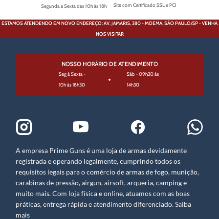
Site com Certificado SSL e PCI
Segunda a Sexta das 10h às 18h
ESTAMOS ATENDENDO EM NOVO ENDEREÇO: AV. JAMARIS, 380 - MOEMA, SÃO PAULO/SP - VENHA
NOS VISITAR
NOSSO HORÁRIO DE ATENDIMENTO
Seg à Sexta -
Sáb - 09h30 às
10h às 18h30
14h30
A empresa Prime Guns é uma loja de armas devidamente
registrada e operando legalmente, cumprindo todos os
requisitos legais para o comércio de armas de fogo, munição,
carabinas de pressão, airgun, airsoft, arqueria, camping e
muito mais. Com loja física e online, atuamos com as boas
práticas, entrega rápida e atendimento diferenciado. Saiba
mais