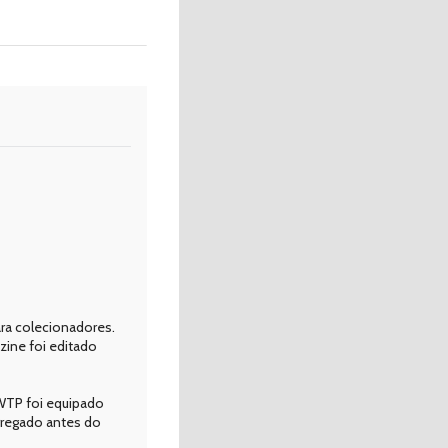
ra colecionadores.
zine foi editado
 WTP foi equipado
rregado antes do