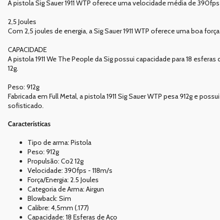
A pistola Sig Sauer 1911 WTP oferece uma velocidade média de 390fps 
2,5 Joules
Com 2,5 joules de energia, a Sig Sauer 1911 WTP oferece uma boa força
CAPACIDADE
A pistola 1911 We The People da Sig possui capacidade para 18 esfe
12g.
Peso: 912g
Fabricada em Full Metal, a pistola 1911 Sig Sauer WTP pesa 912g e p
sofisticado.
Características
Tipo de arma: Pistola
Peso: 912g
Propulsão: Co2 12g
Velocidade: 390fps - 118m/s
Força/Energia: 2.5 Joules
Categoria de Arma: Airgun
Blowback: Sim
Calibre: 4,5mm (.177)
Capacidade: 18 Esferas de Aço