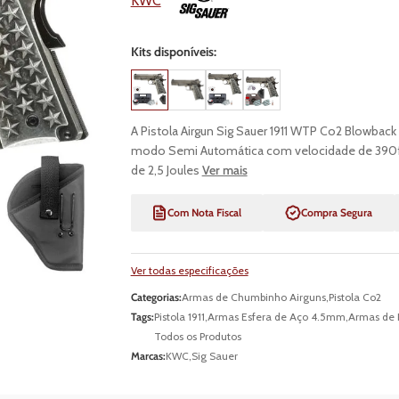
KWC
Kits disponíveis:
A Pistola Airgun Sig Sauer 1911 WTP Co2 Blowback 
modo Semi Automática com velocidade de 390fp
de 2,5 Joules
Ver mais
Com Nota Fiscal
Compra Segura
Ver todas especificações
Categorias:
Armas de Chumbinho Airguns
,
Pistola Co2
Tags:
Pistola 1911
,
Armas Esfera de Aço 4.5mm
,
Armas de 
Todos os Produtos
Marcas:
KWC
,
Sig Sauer