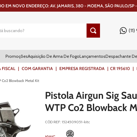
 EM NOVO ENDEREÇO: AV. JAMARIS, 380 - MOEMA, SÃO PAULO/SP -
(11
Promoções
Aquisição De Arma De Fogo
Lançamentos
Despachante De
ISCAL | COM GARANTIA | EMPRESA REGISTRADA | CR 195610 | FR
TP Co2 Blowback Metal Kit
Pistola Airgun Sig Sau
WTP Co2 Blowback Me
CÓD REF
:
1524509051-kitc