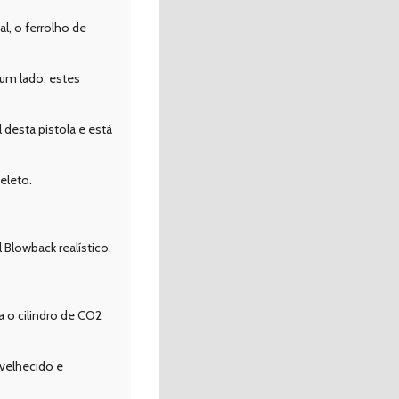
l, o ferrolho de
 um lado, estes
desta pistola e está
eleto.
Blowback realístico.
 o cilindro de CO2
nvelhecido e