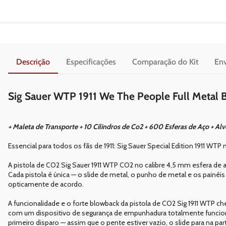
Descrição
Especificações
Comparação do Kit
Env
Sig Sauer WTP 1911 We The People Full Metal
+ Maleta de Transporte + 10 Cilindros de Co2 + 600 Esferas de Aço + Alv
Essencial para todos os fãs de 1911: Sig Sauer Special Edition 1911 WTP 
A pistola de CO2 Sig Sauer 1911 WTP CO2 no calibre 4,5 mm esfera de
Cada pistola é única — o slide de metal, o punho de metal e os painé
opticamente de acordo.
A funcionalidade e o forte blowback da pistola de CO2 Sig 1911 WTP c
com um dispositivo de segurança de empunhadura totalmente funciona
primeiro disparo — assim que o pente estiver vazio, o slide para na part