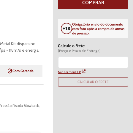
COMPRAR
Obrigatório envio do documento
com foto após a compra de armas
de pressão.
Metal Kit dispara no
Calcule o Frete:
s - 118m/s e energia
(Preço e Prazo de Entrega)
Com Garantia
Não sei meu CEP
CALCULAR O FRETE
Pressão
,
Pistola Blowback
,