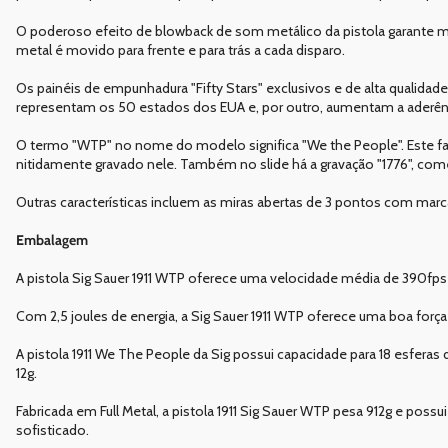
O poderoso efeito de blowback de som metálico da pistola garante má
metal é movido para frente e para trás a cada disparo.
Os painéis de empunhadura "Fifty Stars" exclusivos e de alta qualidad
representam os 50 estados dos EUA e, por outro, aumentam a aderênci
O termo "WTP" no nome do modelo significa "We the People". Este fam
nitidamente gravado nele. Também no slide há a gravação "1776", c
Outras características incluem as miras abertas de 3 pontos com marc
Embalagem
A pistola Sig Sauer 1911 WTP oferece uma velocidade média de 390fps 
Com 2,5 joules de energia, a Sig Sauer 1911 WTP oferece uma boa força
A pistola 1911 We The People da Sig possui capacidade para 18 esfe
12g.
Fabricada em Full Metal, a pistola 1911 Sig Sauer WTP pesa 912g e p
sofisticado.