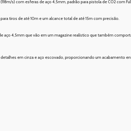
(118m/s) com esferas de aço 4,5mm, padrão para pistola de CO2 com Full 
 para tiros de até 10m e um alcance total de até 15m com precisão.
ras de aço 4,5mm que vão em um magazine realístico que também comporta
ossui detalhes em cinza e aço escovado, proporcionando um acabamento e