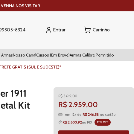
 VENHA NOS VISITAR
Entrar
) 99305-8324
 Armas
Nosso Canal
Cursos (Em Breve)
Armas Calibre Permitido
ETE GRÁTIS (SUL E SUDESTE)*
er 1911
R$
3
.
619
,
00
tal Kit
R$
2
.
959
,
00
R$
246
,
58
em
12
x de
no cartão
R$ 2.603,92
no PIX
12
% OFF