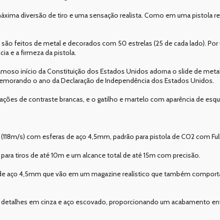
xima diversão de tiro e uma sensação realista. Como em uma pistola rea
e são feitos de metal e decorados com 50 estrelas (25 de cada lado). Por
a e a firmeza da pistola.
oso início da Constituição dos Estados Unidos adorna o slide de metal 
omemorando o ano da Declaração de Independência dos Estados Unidos.
ações de contraste brancas, e o gatilho e martelo com aparência de esqu
(118m/s) com esferas de aço 4,5mm, padrão para pistola de CO2 com Full 
 para tiros de até 10m e um alcance total de até 15m com precisão.
ras de aço 4,5mm que vão em um magazine realístico que também comporta
ossui detalhes em cinza e aço escovado, proporcionando um acabamento e