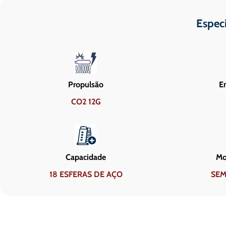
Espec
Propulsão
En
CO2 12G
Capacidade
Mo
18 ESFERAS DE AÇO
SEM