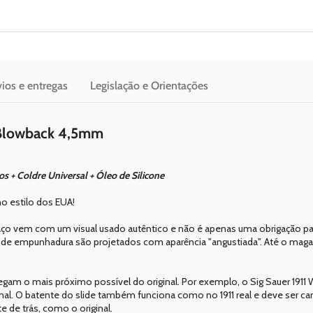
ios e entregas
Legislação e Orientações
 Blowback 4,5mm
os + Coldre Universal + Óleo de Silicone
no estilo dos EUA!
 aço vem com um visual usado autêntico e não é apenas uma obrigação pa
is de empunhadura são projetados com aparência "angustiada". Até o maga
hegam o mais próximo possível do original. Por exemplo, o Sig Sauer 1911
l. O batente do slide também funciona como no 1911 real e deve ser ca
e de trás, como o original.