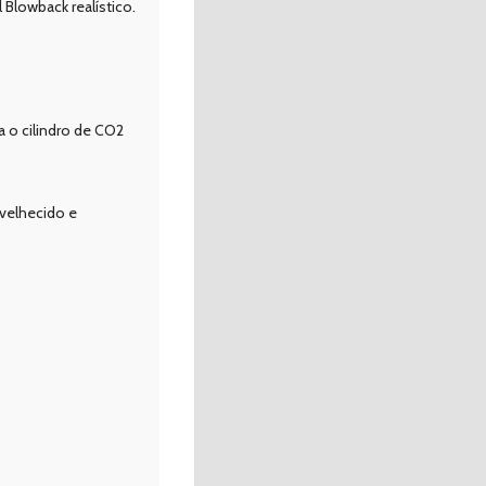
Blowback realístico.
 o cilindro de CO2
nvelhecido e