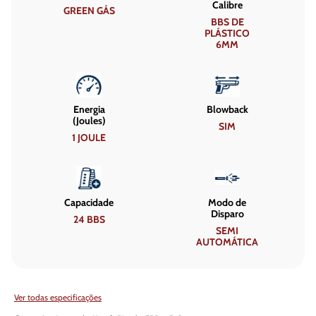
Calibre
GREEN GÁS
BBS DE
PLÁSTICO
6MM
Energia
Blowback
(Joules)
SIM
1 JOULE
Capacidade
Modo de
Disparo
24 BBS
SEMI
AUTOMÁTICA
Ver todas especificações