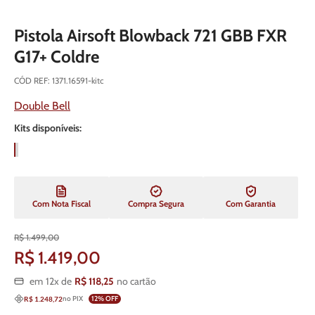
Pistola Airsoft Blowback 721 GBB FXR
G17+ Coldre
CÓD REF
:
1371.16591-kitc
Double Bell
Kits disponíveis:
Com Nota Fiscal
Compra Segura
Com Garantia
R$
1
.
499
,
00
R$
1
.
419
,
00
em
12
x de
R$
118
,
25
no cartão
no PIX
12
% OFF
R$ 1.248,72