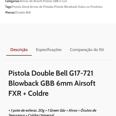
Categorias:
Armas de Airsoft
,
Pistola GBB e Co2
Tags:
Pistola Glock
,
Armas de Pressão
,
Pistola Blowback
,
Todos os Produtos
Marcas:
Double Bell
Descrição
Especificações
Comparação do Kit
En
Pistola Double Bell G17-721
Blowback GBB 6mm Airsoft
FXR + Coldre
+ 1 pote de esferas .20g + 1 Green Gás + Alvos + ⁠Óculos de
Segurança + Coldre Universal