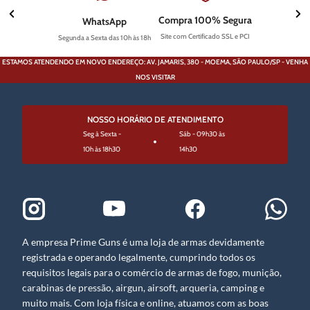
Compra 100% Segura
WhatsApp
Site com Certificado SSL e PCI
Segunda a Sexta das 10h às 18h
ESTAMOS ATENDENDO EM NOVO ENDEREÇO: AV. JAMARIS, 380 - MOEMA, SÃO PAULO/SP - VENHA
NOS VISITAR
NOSSO HORÁRIO DE ATENDIMENTO
Seg à Sexta -
Sáb - 09h30 às
10h às 18h30
14h30
A empresa Prime Guns é uma loja de armas devidamente
registrada e operando legalmente, cumprindo todos os
requisitos legais para o comércio de armas de fogo, munição,
carabinas de pressão, airgun, airsoft, arqueria, camping e
muito mais. Com loja física e online, atuamos com as boas