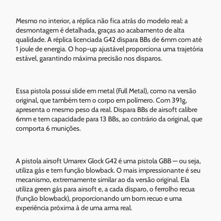
Mesmo no interior, a réplica não fica atrás do modelo real: a
desmontagem é detalhada, graças ao acabamento de alta
qualidade. A réplica licenciada G42 dispara BBs de 6mm com até
1 joule de energia. O hop-up ajustável proporciona uma trajetória
estável, garantindo máxima precisão nos disparos.
Essa pistola possui slide em metal (Full Metal), como na versão
original, que também tem o corpo em polímero. Com 391g,
apresenta o mesmo peso da real. Dispara BBs de airsoft calibre
6mm e tem capacidade para 13 BBs, ao contrário da original, que
comporta 6 munições.
A pistola airsoft Umarex Glock G42 é uma pistola GBB — ou seja,
utiliza gás e tem função blowback. O mais impressionante é seu
mecanismo, extremamente similar ao da versão original. Ela
utiliza green gás para airsoft e, a cada disparo, o ferrolho recua
(função blowback), proporcionando um bom recuo e uma
experiência próxima à de uma arma real.