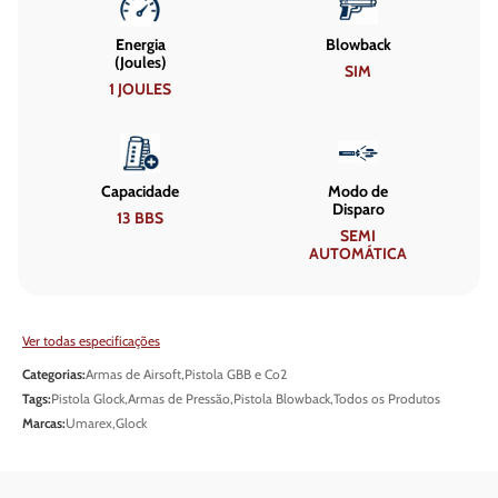
Energia
Blowback
(Joules)
SIM
1 JOULES
Capacidade
Modo de
Disparo
13 BBS
SEMI
AUTOMÁTICA
Ver todas especificações
Categorias:
Armas de Airsoft
,
Pistola GBB e Co2
Tags:
Pistola Glock
,
Armas de Pressão
,
Pistola Blowback
,
Todos os Produtos
Marcas:
Umarex
,
Glock