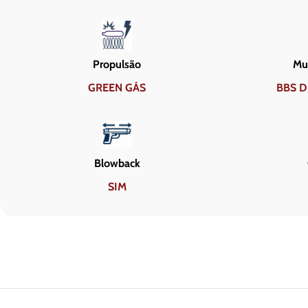
Propulsão
Mun
GREEN GÁS
BBS D
Blowback
SIM