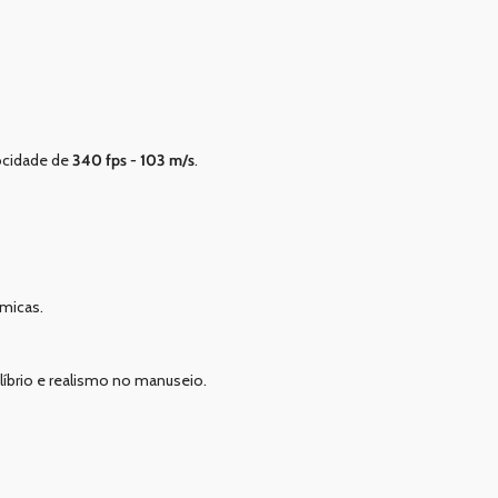
ocidade de
340 fps - 103 m/s
.
âmicas.
ilíbrio e realismo no manuseio.