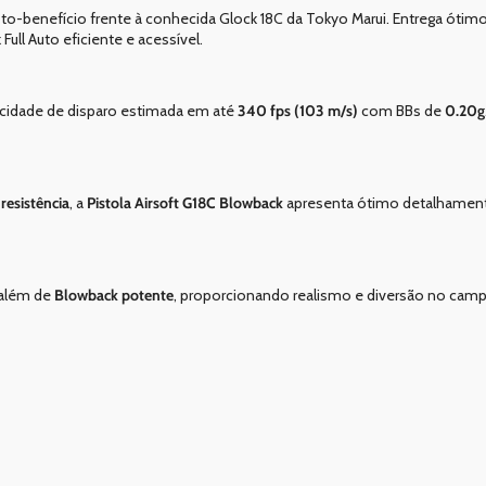
sto-benefício frente à conhecida Glock 18C da Tokyo Marui. Entrega ót
ull Auto eficiente e acessível.
ocidade de disparo estimada em até
340 fps (103 m/s)
com BBs de
0.20g
resistência
, a
Pistola Airsoft G18C Blowback
apresenta ótimo detalhamen
 além de
Blowback potente
, proporcionando realismo e diversão no camp