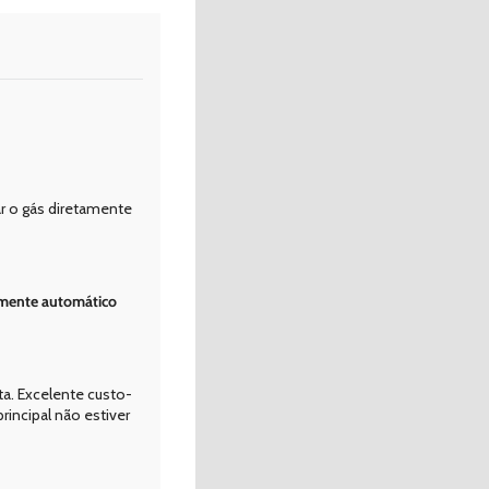
r o gás diretamente
mente automático
ta. Excelente custo-
incipal não estiver