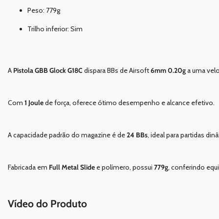
Peso: 779g
Trilho inferior: Sim
A
Pistola GBB Glock G18C
dispara BBs de Airsoft
6mm 0.20g
a uma vel
Com
1 Joule
de força, oferece ótimo desempenho e alcance efetivo.
A capacidade padrão do magazine é de
24 BBs
, ideal para partidas din
Fabricada em
Full Metal Slide
e polímero, possui
779g
, conferindo equ
Vídeo do Produto