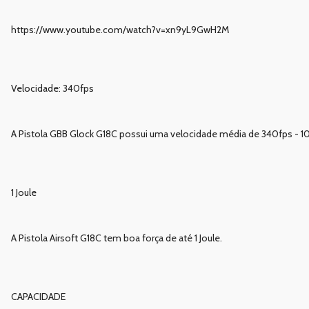
https://www.youtube.com/watch?v=xn9yL9GwH2M
Velocidade: 340fps
A Pistola GBB Glock G18C possui uma velocidade média de 340fps - 1
1 Joule
A Pistola Airsoft G18C tem boa força de até 1 Joule.
CAPACIDADE