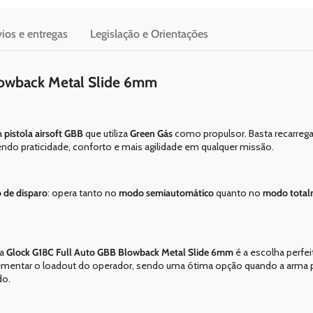
ios e entregas
Legislação e Orientações
lowback Metal Slide 6mm
a
pistola airsoft GBB
que utiliza
Green Gás
como propulsor. Basta recarrega
ndo praticidade, conforto e mais agilidade em qualquer missão.
 de disparo
: opera tanto no
modo semiautomático
quanto no
modo total
 a
Glock G18C Full Auto GBB Blowback Metal Slide 6mm
é a escolha perfei
mentar o loadout do operador, sendo uma ótima opção quando a arma pr
do.