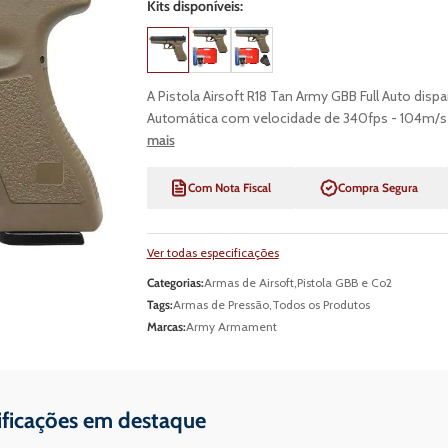
Kits disponíveis:
A Pistola Airsoft R18 Tan Army GBB Full Auto disp
Automática com velocidade de 340fps - 104m/s e
mais
Com Nota Fiscal
Compra Segura
Ver todas especificações
Categorias:
Armas de Airsoft
,
Pistola GBB e Co2
Tags:
Armas de Pressão
,
Todos os Produtos
Marcas:
Army Armament
ificações em destaque