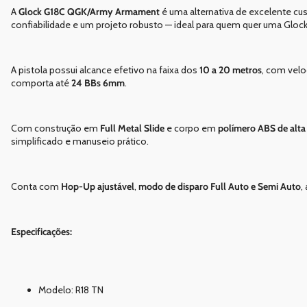
A
Glock G18C QGK/Army Armament
é uma alternativa de excelente cu
confiabilidade e um projeto robusto — ideal para quem quer uma Glock F
A pistola possui alcance efetivo na faixa dos
10 a 20 metros
, com vel
comporta até
24 BBs 6mm
.
Com construção em
Full Metal Slide
e corpo em
polímero ABS de alta 
simplificado e manuseio prático.
Conta com
Hop-Up ajustável
,
modo de disparo Full Auto e Semi Auto
,
Especificações:
Modelo: R18 TN