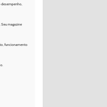
imo desempenho,
. Seu magazine
to, funcionamento
o.