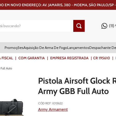
 EM NOVO ENDEREÇO: AV. JAMARIS, 380 - MOEMA, SÃO PAULO/SP -
(11
Promoções
Aquisição De Arma De Fogo
Lançamentos
Despachante De
ISCAL | COM GARANTIA | EMPRESA REGISTRADA | CR 195610 | FR
 Full Auto
Pistola Airsoft Glock 
Army GBB Full Auto
CÓD REF
:
I013622
Army Armament