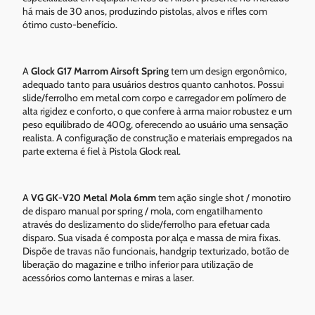
há mais de 30 anos, produzindo pistolas, alvos e rifles com
ótimo custo-benefício.
A
Glock G17 Marrom Airsoft Spring
tem um design ergonômico,
adequado tanto para usuários destros quanto canhotos. Possui
slide/ferrolho em metal com corpo e carregador em polímero de
alta rigidez e conforto, o que confere à arma maior robustez e um
peso equilibrado de 400g, oferecendo ao usuário uma sensação
realista. A configuração de construção e materiais empregados na
parte externa é fiel à Pistola Glock real.
A
VG GK-V20 Metal Mola 6mm
tem ação single shot / monotiro
de disparo manual por spring / mola, com engatilhamento
através do deslizamento do slide/ferrolho para efetuar cada
disparo. Sua visada é composta por alça e massa de mira fixas.
Dispõe de travas não funcionais, handgrip texturizado, botão de
liberação do magazine e trilho inferior para utilização de
acessórios como lanternas e miras a laser.