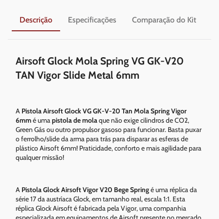
Descrição
Especificações
Comparação do Kit
En
Airsoft Glock Mola Spring VG GK-V20
TAN Vigor Slide Metal 6mm
A
Pistola Airsoft Glock VG GK-V-20 Tan Mola Spring Vigor
6mm
é uma
pistola de mola
que não exige cilindros de CO2,
Green Gás ou outro propulsor gasoso para funcionar. Basta puxar
o ferrolho/slide da arma para trás para disparar as esferas de
plástico Airsoft 6mm! Praticidade, conforto e mais agilidade para
qualquer missão!
A
Pistola Glock Airsoft Vigor V20 Bege Spring
é uma réplica da
série 17 da austríaca Glock, em tamanho real, escala 1:1. Esta
réplica Glock Airsoft é fabricada pela Vigor, uma companhia
especializada em equipamentos de Airsoft presente no mercado