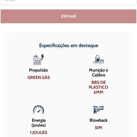
ENVIAR
Especificações em destaque
Propulsão
Munição e
Calibre
GREEN GÁS
BBS DE
PLÁSTICO
6MM
Energia
Blowback
(Joules)
SIM
1 JOULES