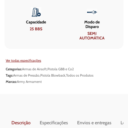
Capacidade
Modo de
Disparo
25 BBS
SEMI
AUTOMÁTICA
Ver todas especificações
Categorias:
Armas de Airsoft
,
Pistola GBB e Co2
Tags:
Armas de Pressão
,
Pistola Blowback
,
Todos os Produtos
Marcas:
Army Armament
Descrição
Especificações
Envios e entregas
Leg