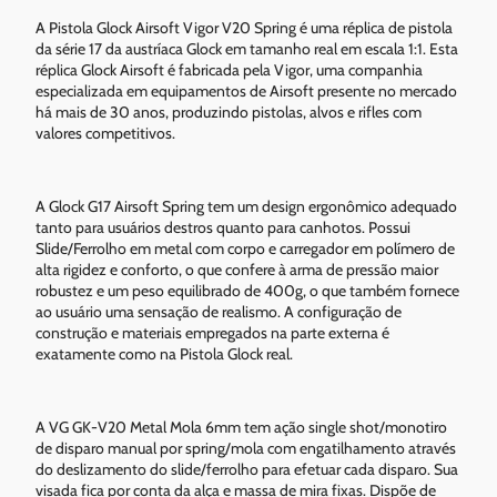
A Pistola Glock Airsoft Vigor V20 Spring é uma réplica de pistola
da série 17 da austríaca Glock em tamanho real em escala 1:1. Esta
réplica Glock Airsoft é fabricada pela Vigor, uma companhia
especializada em equipamentos de Airsoft presente no mercado
há mais de 30 anos, produzindo pistolas, alvos e rifles com
valores competitivos.
A Glock G17 Airsoft Spring tem um design ergonômico adequado
tanto para usuários destros quanto para canhotos. Possui
Slide/Ferrolho em metal com corpo e carregador em polímero de
alta rigidez e conforto, o que confere à arma de pressão maior
robustez e um peso equilibrado de 400g, o que também fornece
ao usuário uma sensação de realismo. A configuração de
construção e materiais empregados na parte externa é
exatamente como na Pistola Glock real.
A VG GK-V20 Metal Mola 6mm tem ação single shot/monotiro
de disparo manual por spring/mola com engatilhamento através
do deslizamento do slide/ferrolho para efetuar cada disparo. Sua
visada fica por conta da alça e massa de mira fixas. Dispõe de