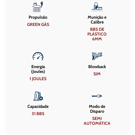
Propulsão
Munição e
Calibre
GREEN GÁS
BBS DE
PLÁSTICO
6MM
Energia
Blowback
(Joules)
SIM
1 JOULES
Capacidade
Modo de
Disparo
31 BBS
SEMI
AUTOMÁTICA