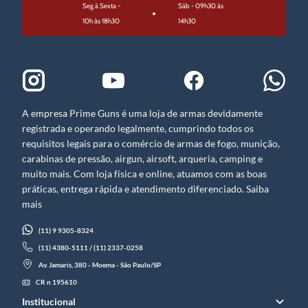
Seg à Sexta -
Sáb - 09h30 às
10h às 18h30
14h30
A empresa Prime Guns é uma loja de armas devidamente
registrada e operando legalmente, cumprindo todos os
requisitos legais para o comércio de armas de fogo, munição,
carabinas de pressão, airgun, airsoft, arqueria, camping e
muito mais. Com loja física e online, atuamos com as boas
práticas, entrega rápida e atendimento diferenciado. Saiba
mais
(11) 9 9305-8324
(11) 4380-5111 / (11) 2337-0258
Av. Jamaris, 380 - Moema - São Paulo/SP
CR n 195610
Institucional