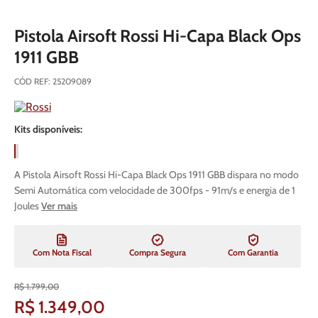
Pistola Airsoft Rossi Hi-Capa Black Ops
1911 GBB
CÓD REF
:
25209089
Kits disponíveis:
A Pistola Airsoft Rossi Hi-Capa Black Ops 1911 GBB dispara no modo
Semi Automática com velocidade de 300fps - 91m/s e energia de 1
Joules
Ver mais
Com Nota Fiscal
Compra Segura
Com Garantia
R$
1
.
799
,
00
R$
1
.
349
,
00