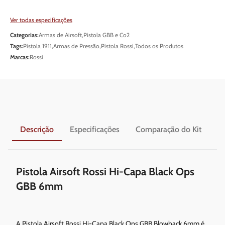
Ver todas especificações
Categorias:
Armas de Airsoft
,
Pistola GBB e Co2
Tags:
Pistola 1911
,
Armas de Pressão
,
Pistola Rossi
,
Todos os Produtos
Marcas:
Rossi
Descrição
Especificações
Comparação do Kit
En
Pistola Airsoft Rossi Hi-Capa Black Ops
GBB 6mm
A Pistola Airsoft Rossi Hi-Capa Black Ops GBB Blowback 6mm é