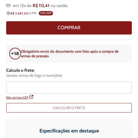
em
12
x de
R$
112
,
41
no cartão
no PIX
12
% OFF
R$ 1.187,12
COMPRAR
Obrigatório envio do documento com foto após a compra de
armas de pressão.
Calcule o Frete:
(exceto armas de fogo e munições)
Não sei meu CEP
CALCULAR O FRETE
Especificações em destaque