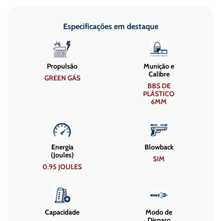
Especificações em destaque
Propulsão
Munição e
Calibre
GREEN GÁS
BBS DE
PLÁSTICO
6MM
Energia
Blowback
(Joules)
SIM
0.95 JOULES
Capacidade
Modo de
Disparo