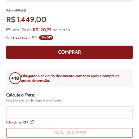
R$
1
.
499
,
00
R$
1
.
449
,
00
em
12
x de
R$
120
,
75
no cartão
no PIX
12
% OFF
R$ 1.275,12
COMPRAR
Obrigatório envio do documento com foto após a compra de
armas de pressão.
Calcule o Frete:
(exceto armas de fogo e munições)
Não sei meu CEP
CALCULAR O FRETE