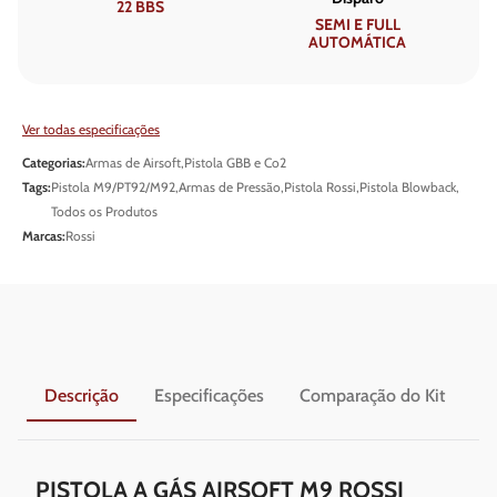
22 BBS
SEMI E FULL
AUTOMÁTICA
Ver todas especificações
Categorias:
Armas de Airsoft
,
Pistola GBB e Co2
Tags:
Pistola M9/PT92/M92
,
Armas de Pressão
,
Pistola Rossi
,
Pistola Blowback
,
Todos os Produtos
Marcas:
Rossi
Descrição
Especificações
Comparação do Kit
En
PISTOLA A GÁS AIRSOFT M9 ROSSI