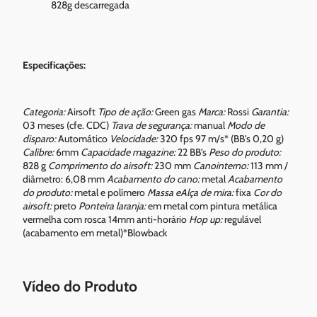
828g descarregada
Especificações:
Categoria:
Airsoft
Tipo de ação:
Green gas
Marca:
Rossi
Garantia:
03 meses (cfe. CDC)
Trava de segurança:
manual
Modo de
disparo:
Automático
Velocidade:
320 fps 97 m/s* (BB's 0,20 g)
Calibre:
6mm
Capacidade magazine:
22 BB’s
Peso do produto:
828 g
Comprimento do airsoft:
230 mm
Canointerno:
113 mm /
diâmetro: 6,08 mm
Acabamento do cano:
metal
Acabamento
do produto:
metal e polímero
Massa eAlça de mira:
fixa
Cor do
airsoft:
preto
Ponteira laranja:
em metal com pintura metálica
vermelha com rosca 14mm anti-horário
Hop up:
regulável
(acabamento em metal)*Blowback
Vídeo do Produto