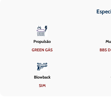
Espec
Propulsão
Mun
GREEN GÁS
BBS D
Blowback
SIM