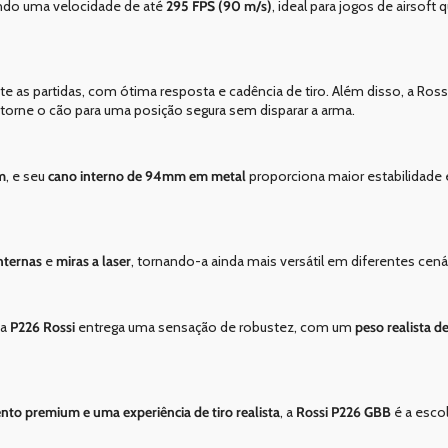
gindo uma velocidade de até
295 FPS (90 m/s)
, ideal para jogos de airsoft
te as partidas, com ótima resposta e cadência de tiro. Além disso, a Ro
retorne o cão para uma posição segura sem disparar a arma.
m
, e seu
cano interno de 94mm em metal
proporciona maior estabilidade 
nternas
e
miras a laser
, tornando-a ainda mais versátil em diferentes cená
 a
P226 Rossi
entrega uma sensação de robustez, com um
peso realista d
to premium e uma experiência de tiro realista
, a
Rossi P226 GBB
é a escol