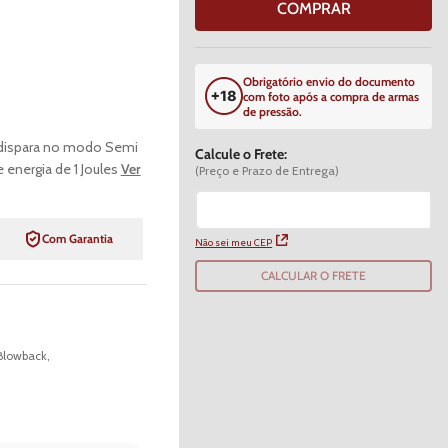
COMPRAR
Obrigatório envio do documento
com foto após a compra de armas
de pressão.
B dispara no modo Semi
Calcule o Frete:
energia de 1 Joules
Ver
(Preço e Prazo de Entrega)
Com Garantia
Não sei meu CEP
CALCULAR O FRETE
 Blowback
,