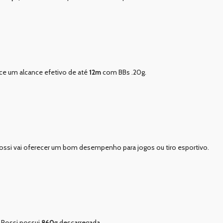
ece um alcance efetivo de até
12m
com BBs .20g.
 Rossi vai oferecer um bom desempenho para jogos ou tiro esportivo.
6 Rossi possui
860g
descarregada.