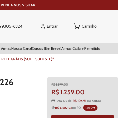
 VENHA NOS VISITAR
Entrar
) 99305-8324
 Armas
Nosso Canal
Cursos (Em Breve)
Armas Calibre Permitido
ETE GRÁTIS (SUL E SUDESTE)*
P226
R$
1
.
599
,
00
R$
1
.
259
,
00
R$
104
,
91
em
12
x de
no cartão
R$ 1.107,92
no PIX
12
% OFF