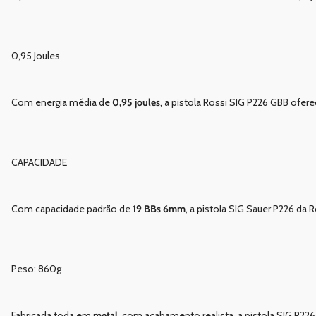
0,95 Joules
Com energia média de
0,95 joules
, a pistola Rossi SIG P226 GBB ofer
CAPACIDADE
Com capacidade padrão de
19 BBs 6mm
, a pistola SIG Sauer P226 da
Peso: 860g
Fabricada toda em
metal
, com acabamento realista, a pistola SIG P22