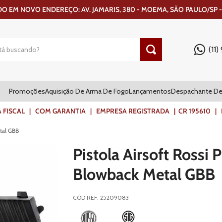
 EM NOVO ENDEREÇO: AV. JAMARIS, 380 - MOEMA, SÃO PAULO/SP -
(11
Promoções
Aquisição De Arma De Fogo
Lançamentos
Despachante De
ISCAL | COM GARANTIA | EMPRESA REGISTRADA | CR 195610 | FR
etal GBB
Pistola Airsoft Rossi 
Blowback Metal GBB
CÓD REF
:
25209083