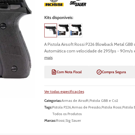
Kits disponíveis:
A Pistola Airsoft Rossi P226 Blowback Metal GB
Automática com velocidade de 295fps - 90m/s e 
mais
Com Nota Fiscal
Compra Segura
Ver todas especificações
Categorias:
Armas de Airsoft
,
Pistola GBB e Co2
Tags:
Pistola P226
,
Armas de Pressão
,
Pistola Rossi
,
Pistola
Todos os Produtos
Marcas:
Rossi
,
Sig Sauer