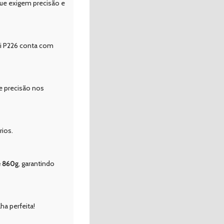
 que exigem precisão e
ssi P226 conta com
e precisão nos
rios.
e 860g
, garantindo
ha perfeita!