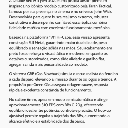
A Double Bell 1911 JW4 30A é uma pistola airsoft premium
inspirada no icônico modelo customizado pela Taran Tactical,
famoso por sua presença no cinema e no universo John Wick.
Desenvolvida para quem busca realismo extremo, robustez
construtiva e desempenho confiável, essa réplica combina
fidelidade estética com excelente funcionamento mecânico.
Baseada na plataforma 1911 Hi-Capa, essa versão apresenta
construção Full Metal, garantindo maior durabilidade, peso
equilibrado e sensação sólida nas mãos. Seu acabamento em
preto fosco reforça o visual tático e moderno, enquanto os
detalhes customizados, como slide aliviado e gatilho flat,
agregam ainda mais personalidade ao modelo.
O sistema GBB (Gas Blowback) simula o recuo realista do ferrolho
a cada disparo, elevando a imersão durante os jogos e treinos. A
propulsão por Green Gás assegura ciclagem suave, resposta
rápida e excelente constância de funcionamento.
No calibre 6mm, opera em modo semiautomático e atinge
aproximadamente 310 FPS com BBs 0,20g, oferecendo
equilíbrio ideal entre potência, controle e precisão. O hop-up
ajustável permite regular a trajetória das BBs, aumentando o
alcance efetivo e a estabilidade dos disparos.