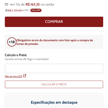
em
12
x de
R$
163
,
25
no cartão
no PIX
12
% OFF
R$ 1.723,92
COMPRAR
Obrigatório envio do documento com foto após a compra de
armas de pressão.
Calcule o Frete:
(exceto armas de fogo e munições)
Não sei meu CEP
CALCULAR O FRETE
Especificações em destaque