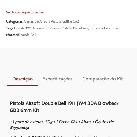
Ver todas especificações
Categorias:
Armas de Airsoft
,
Pistola GBB e Co2
Tags:
Pistola 1911
,
Armas de Pressão
,
Pistola Blowback
,
Todos os Produtos
Marcas:
Double Bell
Descrição
Especificações
Comparação do Kit
En
Pistola Airsoft Double Bell 1911 JW4 30A Blowback
GBB 6mm Kit
+ 1 pote de esferas .20g + 1 Green Gás + Alvos + ⁠Óculos de
Segurança