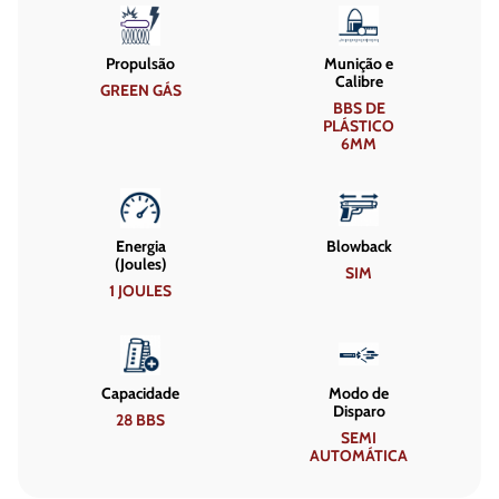
Propulsão
Munição e
Calibre
GREEN GÁS
BBS DE
PLÁSTICO
6MM
Energia
Blowback
(Joules)
SIM
1 JOULES
Capacidade
Modo de
Disparo
28 BBS
SEMI
AUTOMÁTICA