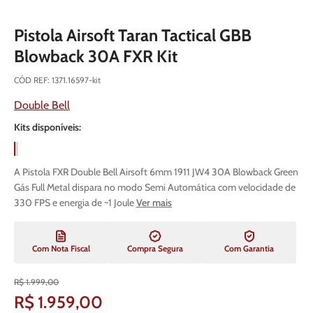
Pistola Airsoft Taran Tactical GBB
Blowback 30A FXR Kit
CÓD REF
:
1371.16597-kit
Double Bell
Kits disponíveis:
A Pistola FXR Double Bell Airsoft 6mm 1911 JW4 30A Blowback Green
Gás Full Metal dispara no modo Semi Automática com velocidade de
330 FPS e energia de ~1 Joule
Ver mais
Com Nota Fiscal
Compra Segura
Com Garantia
R$
1
.
999
,
00
R$
1
.
959
,
00