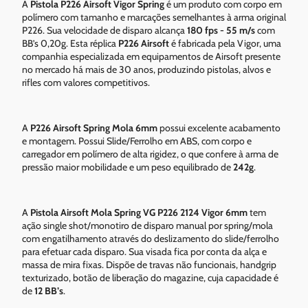
A
Pistola P226 Airsoft Vigor Spring
é um produto com corpo em
polímero com tamanho e marcações semelhantes à arma original
P226. Sua velocidade de disparo alcança
180 fps - 55 m/s
com
BB’s 0,20g. Esta réplica
P226 Airsoft
é fabricada pela Vigor, uma
companhia especializada em equipamentos de Airsoft presente
no mercado há mais de 30 anos, produzindo pistolas, alvos e
rifles com valores competitivos.
A
P226 Airsoft Spring Mola 6mm
possui excelente acabamento
e montagem. Possui Slide/Ferrolho em ABS, com corpo e
carregador em polímero de alta rigidez, o que confere à arma de
pressão maior mobilidade e um peso equilibrado de
242g
.
A
Pistola Airsoft Mola Spring VG P226 2124 Vigor 6mm
tem
ação single shot/monotiro de disparo manual por spring/mola
com engatilhamento através do deslizamento do slide/ferrolho
para efetuar cada disparo. Sua visada fica por conta da alça e
massa de mira fixas. Dispõe de travas não funcionais, handgrip
texturizado, botão de liberação do magazine, cuja capacidade é
de
12 BB’s
.