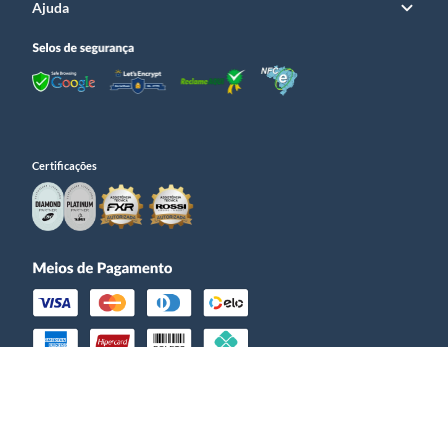
Ajuda
Certificações
© Prime Guns – CNPJ 25.216.476/0001­-95