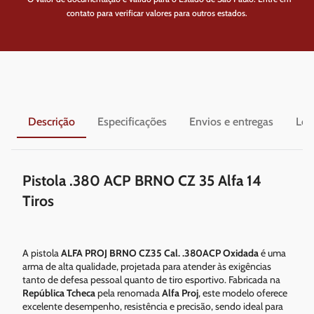
contato para verificar valores para outros estados.
Descrição
Especificações
Envios e entregas
Leg
Pistola .380 ACP BRNO CZ 35 Alfa 14
Tiros
A pistola
ALFA PROJ BRNO CZ35 Cal. .380ACP Oxidada
é uma
arma de alta qualidade, projetada para atender às exigências
tanto de defesa pessoal quanto de tiro esportivo. Fabricada na
República Tcheca
pela renomada
Alfa Proj
, este modelo oferece
excelente desempenho, resistência e precisão, sendo ideal para