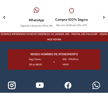
Compra 100% Segura
WhatsApp
Site com Certificado SSL e PCI
Segunda a Sexta das 10h às 18h
ESTAMOS ATENDENDO EM NOVO ENDEREÇO: AV. JAMARIS, 380 - MOEMA, SÃO PAULO/SP - VENHA
NOS VISITAR
NOSSO HORÁRIO DE ATENDIMENTO
Seg à Sexta -
Sáb - 09h30 às
10h às 18h30
14h30
A empresa Prime Guns é uma loja de armas devidamente
registrada e operando legalmente, cumprindo todos os
requisitos legais para o comércio de armas de fogo, munição,